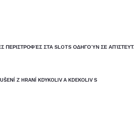
ΈΣ ΠΕΡΙΣΤΡΟΦΈΣ ΣΤΑ SLOTS ΟΔΗΓΟΎΝ ΣΕ ΑΠΊΣΤΕΥΤ
UŠENÍ Z HRANÍ KDYKOLIV A KDEKOLIV S