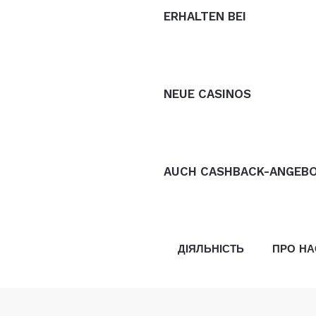
ERHALTEN BEI
NEUE CASINOS
AUCH CASHBACK-ANGEBOT
ДІЯЛЬНІСТЬ
ПРО НА