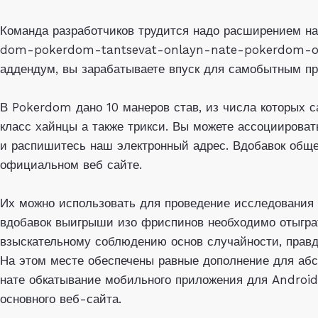
Команда разработчиков трудится надо расширением н
dom-pokerdom-tantsevat-onlayn-nate-pokerdom-ofi
аддендум, вы зарабатываете впуск для самобытным п
В Pokerdom дано 10 манеров став, из числа которых с
класс хайнцы а также трикси. Вы можете ассоциирова
и распишитесь наш электронный адрес. Вдобавок обще
официальном веб сайте.
Их можно использовать для проведение исследования 
вдобавок выигрыши изо фриспинов необходимо отыгра
взыскательному соблюдению основ случайности, правд
На этом месте обеспечены равные дополнение для абс
нате обкатывание мобильного приложения для Android
основного веб-сайта.