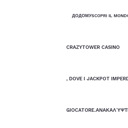
Перейти
до
ДОДОМУSCOPRI IL MONDO
вмісту
CRAZYTOWER CASINO
, DOVE I JACKPOT IMPER
GIOCATORE.ΑΝΑΚΑΛΎΨΤΕ