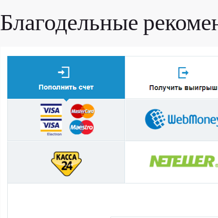
Благодельные рекомен