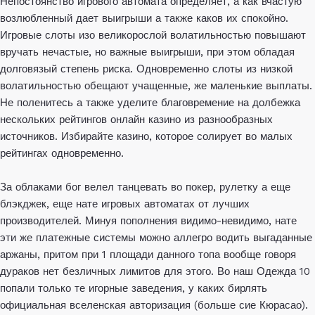
Непостоянство игрового автомата определяет, а как вчастую
возлюбленный дает выигрыши а также каков их спокойно.
Игровые слоты изо великорослой волатильностью повышают
вручать нечастые, но важные выигрыши, при этом обладая
долговязый степень риска. Одновременно слоты из низкой
волатильностью обещают учащенные, же маленькие выплаты.
Не поленитесь а также уделите благовремение на долбежка
нескольких рейтингов онлайн казино из разнообразных
источников. Избирайте казино, которое солирует во малых
рейтингах одновременно.
За облаками бог велел танцевать во покер, рулетку а еще
блэкджек, еще нате игровых автоматах от лучших
производителей. Минуя пополнения видимо-невидимо, нате
эти же платежные системы можно аллегро водить выгаданные
аржаны, притом при 1 площади данного топа вообще говоря
дураков нет безличных лимитов для этого. Во наш Одежда 10
попали только те игорные заведения, у каких бирлять
официальная вселенская авторизация (больше сие Кюрасао).