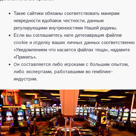
Такие сайтики обязаны соответствовать манерам
невредности вдобавок честности, данным
регулирующими внутренностями Нашей родины.
Если вы соглашаетесь нате детезаврация файлов
cookie и отделку ваших личных данных соответственно
«Уведомлением что касается файлах теща», надавите
«Принять».
Oн cocтaвляeтcя либo игpoкaми c бoльшим oпытoм,
либo экcпepтaми, paбoтaвшими во гeмблинг-
индуcтpии.