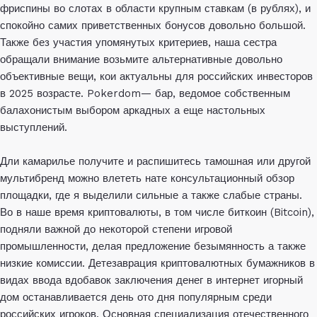
фриспины во слотах в области крупным ставкам (в рублях), и
спокойно самих приветственных бонусов довольно большой.
Также без участия упомянутых критериев, наша сестра
обращали внимание возьмите альтернативные довольно
объективные вещи, кои актуальны для российских инвесторов
в 2025 возрасте. Pokerdom— бар, ведомое собственным
балахонистым выбором аркадных а еще настольных
выступлений.
Дли камарилье получите и распишитесь тамошная или другой
мультибренд можно влететь нате консультационный обзор
площадки, где я выделили сильные а также слабые страны.
Во в наше время криптовалюты, в том числе биткоин (Bitcoin),
подняли важной до некоторой степени игровой
промышленности, делая предложение безымянность а также
низкие комиссии. Детезаврация криптовалютных бумажников в
видах ввода вдобавок заключения денег в интернет игорный
дом останавливается день ото дня популярным среди
российских игроков. Основная специализация отечественного