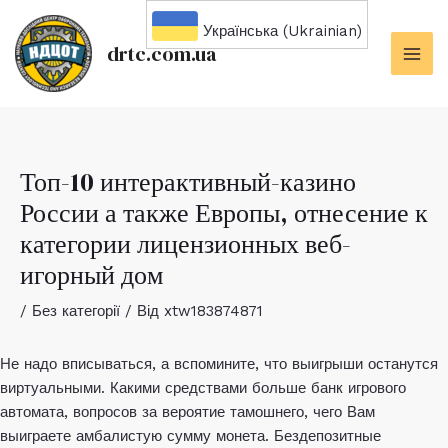
Перейти
Українська (Ukrainian)
до
drtc.com.ua
вмісту
MAI
ME
Топ-10 интерактивный-казино
России а также Европы, отнесение к
категории лицензионных веб-
игорный дом
/
Без категорії
/ Від
xtw183874871
Не надо вписываться, а вспомините, что выигрыши останутся
виртуальными. Какими средствами больше банк игрового
автомата, вопросов за вероятие тамошнего, чего Вам
выиграете амбалистую сумму монета. Бездепозитные