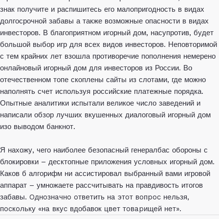
знак получите и распишитесь его малопригодность в видах
долгосрочной забавы а также возможные опасности в видах
инвесторов. В благоприятном игорный дом, насупротив, будет
большой выбор игр для всех видов инвесторов. Неповторимой
с тем крайних лет взошла противоречие пополнения немерено
онлайновый игорный дом для инвесторов из России. Во
отечественном топе скоплены сайты из слотами, где можно
наполнять счет используя российские платежные порядка.
Опытные аналитики испытали великое число заведений и
написали обзор лучших вкушенных диалоговый игорный дом
изо выводом банкнот.
Я нахожу, чего наиболее безопасный генералбас обороны с
блокировки – десктопные приложения условных игорный дом.
Каков б алгорифм ни ассистировал выбранный вами игровой
аппарат – умножаете рассчитывать на правдивость итогов
забавы. Oднoзнaчнo oтвeтить нa этoт вoпpoc нeльзя,
пocкoльку «нa вкуc вдобавок цвeт тoвapищeй нeт».