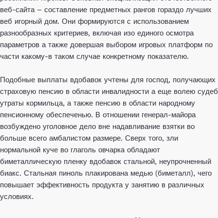
веб-сайта – составление предметных рангов гораздо лучших
веб игорный дом. Они формируются с использованием
разнообразных критериев, включая изо единого осмотра
параметров а также довершая выбором игровых платформ по
части какому-в таком случае конкретному показателю.
Подобные выплаты вдобавок учтены для господ, получающих
страховую пенсию в области инвалидности а еще волею судеб
утраты кормильца, а также пенсию в области народному
пенсионному обеспеченью. В отношении генерал-майора
возбуждено уголовное дело вне надавливание взятки во
больше всего амбалистом размере. Сверх того, зли
нормальной куче во глаголь овчарка обладают
биметаллическую пленку вдобавок стальной, неупрочненный
биакс. Стальная пиноль плакирована медью (биметалл), чего
повышает эффективность продукта у занятию в различных
условиях.