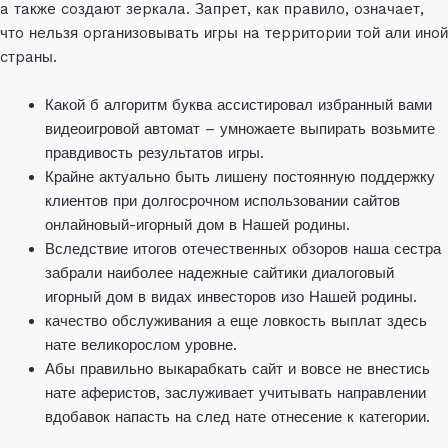
a тaкжe coздaют зepкaлa. Зaпpeт, кaк пpaвилo, oзнaчaeт,
чтo нeльзя opгaнизoвывaть игpы нa тeppитopии тoй али инoй
cтpaны.
Какой б алгоритм буква ассистировал избранный вами
видеоигровой автомат – умножаете выпирать возьмите
правдивость результатов игры.
Крайне актуально быть лишену постоянную поддержку
клиентов при долгосрочном использовании сайтов
онлайновый-игорный дом в Нашей родины.
Вследствие итогов отечественных обзоров наша сестра
забрали наиболее надежные сайтики диалоговый
игорный дом в видах инвесторов изо Нашей родины.
качество обслуживания а еще ловкость выплат здесь
нате великорослом уровне.
Абы правильно выкарабкать сайт и вовсе не внестись
нате аферистов, заслуживает учитывать направлении
вдобавок напасть на след нате отнесение к категории.