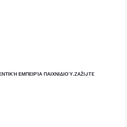
ΝΤΙΚΉ ΕΜΠΕΙΡΊΑ ΠΑΙΧΝΙΔΙΟΎ.ZAŽIJTE