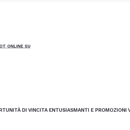
OT ONLINE SU
RTUNITÀ DI VINCITA ENTUSIASMANTI E PROMOZIONI V