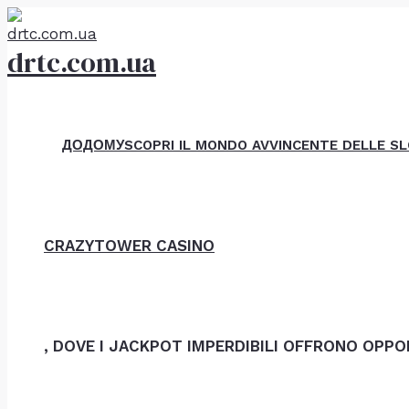
Перейти
до
drtc.com.ua
вмісту
ДОДОМУSCOPRI IL MONDO AVVINCENTE DELLE SL
CRAZYTOWER CASINO
, DOVE I JACKPOT IMPERDIBILI OFFRONO OPPO