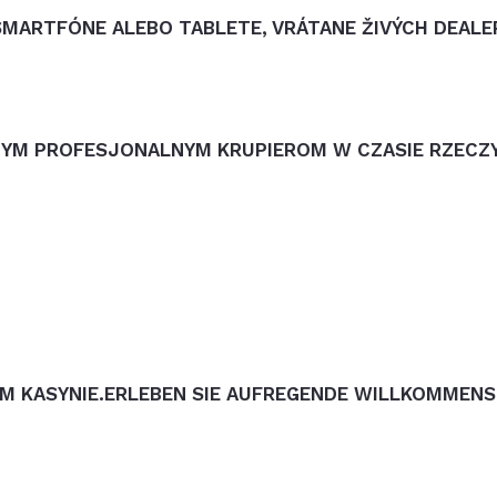
SMARTFÓNE ALEBO TABLETE, VRÁTANE ŽIVÝCH DEAL
ZYM PROFESJONALNYM KRUPIEROM W CZASIE RZECZ
M KASYNIE.ERLEBEN SIE AUFREGENDE WILLKOMMENS