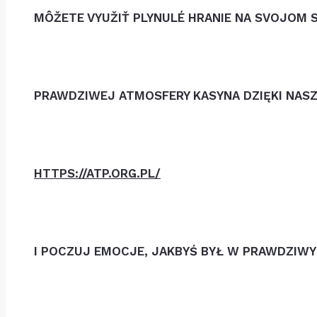
MÔŽETE VYUŽIŤ PLYNULÉ HRANIE NA SVOJOM 
PRAWDZIWEJ ATMOSFERY KASYNA DZIĘKI NAS
HTTPS://ATP.ORG.PL/
I POCZUJ EMOCJE, JAKBYŚ BYŁ W PRAWDZIWY