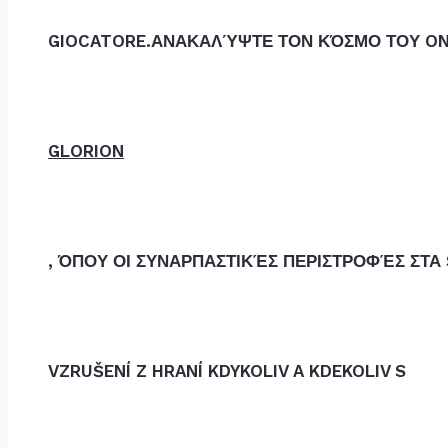
GIOCATORE.ΑΝΑΚΑΛΎΨΤΕ ΤΟΝ ΚΌΣΜΟ ΤΟΥ ON
GLORION
, ΌΠΟΥ ΟΙ ΣΥΝΑΡΠΑΣΤΙΚΈΣ ΠΕΡΙΣΤΡΟΦΈΣ ΣΤΑ
VZRUŠENÍ Z HRANÍ KDYKOLIV A KDEKOLIV S