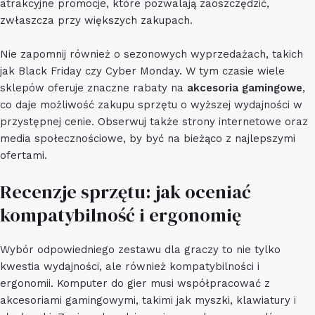
atrakcyjne promocje, które pozwalają zaoszczędzić,
zwłaszcza przy większych zakupach.
Nie zapomnij również o sezonowych wyprzedażach, takich
jak Black Friday czy Cyber Monday. W tym czasie wiele
sklepów oferuje znaczne rabaty na
akcesoria gamingowe
,
co daje możliwość zakupu sprzętu o wyższej wydajności w
przystępnej cenie. Obserwuj także strony internetowe oraz
media społecznościowe, by być na bieżąco z najlepszymi
ofertami.
Recenzje sprzętu: jak oceniać
kompatybilność i ergonomię
Wybór odpowiedniego zestawu dla graczy to nie tylko
kwestia wydajności, ale również kompatybilności i
ergonomii. Komputer do gier musi współpracować z
akcesoriami gamingowymi, takimi jak myszki, klawiatury i