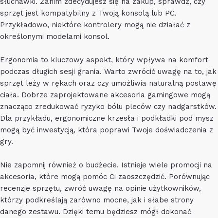
słuchawki. Zanim zdecydujesz się na zakup, sprawdź, czy
sprzęt jest kompatybilny z Twoją konsolą lub PC.
Przykładowo, niektóre kontrolery mogą nie działać z
określonymi modelami konsol.
Ergonomia to kluczowy aspekt, który wpływa na komfort
podczas długich sesji grania. Warto zwrócić uwagę na to, jak
sprzęt leży w rękach oraz czy umożliwia naturalną postawę
ciała. Dobrze zaprojektowane akcesoria gamingowe mogą
znacząco zredukować ryzyko bólu pleców czy nadgarstków.
Dla przykładu, ergonomiczne krzesła i podkładki pod mysz
mogą być inwestycją, która poprawi Twoje doświadczenia z
gry.
Nie zapomnij również o budżecie. Istnieje wiele promocji na
akcesoria, które mogą pomóc Ci zaoszczędzić. Porównując
recenzje sprzętu, zwróć uwagę na opinie użytkowników,
którzy podkreślają zarówno mocne, jak i słabe strony
danego zestawu. Dzięki temu będziesz mógł dokonać