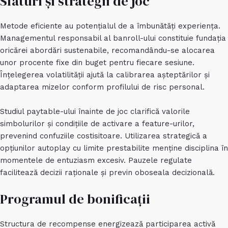
Sfaturi și strategii de joc
Metode eficiente au potențialul de a îmbunătăți experiența.
Managementul responsabil al banroll-ului constituie fundația
oricărei abordări sustenabile, recomandându-se alocarea
unor procente fixe din buget pentru fiecare sesiune.
Înțelegerea volatilității ajută la calibrarea așteptărilor și
adaptarea mizelor conform profilului de risc personal.
Studiul paytable-ului înainte de joc clarifică valorile
simbolurilor și condițiile de activare a feature-urilor,
prevenind confuziile costisitoare. Utilizarea strategică a
opțiunilor autoplay cu limite prestabilite menține disciplina în
momentele de entuziasm excesiv. Pauzele regulate
facilitează decizii raționale și previn oboseala decizională.
Programul de bonificații
Structura de recompense energizează participarea activă