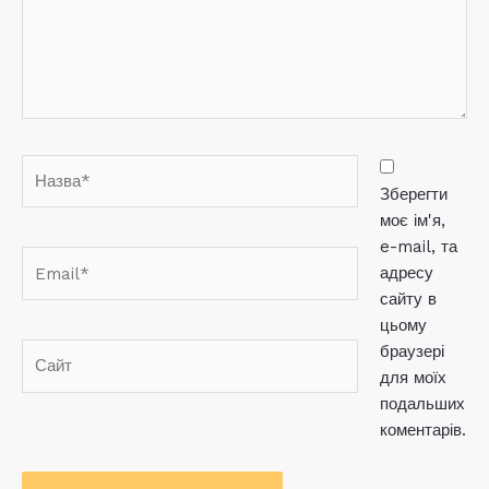
Назва*
Зберегти
моє ім'я,
e-mail, та
Email*
адресу
сайту в
цьому
браузері
Сайт
для моїх
подальших
коментарів.