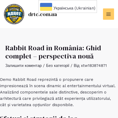
Перейти
Українська (Ukrainian)
до
drtc.com.ua
вмісту
MAI
ME
Rabbit Road în România: Ghid
complet – perspectiva nouă
Залишити коментар
/
Без категорії
/ Від
xtw183874871
Demo Rabbit Road
reprezintă o propunere care
impresionează în scena dinamic al entertainmentului virtual.
Analizând componentele sale distinctive, descoperim o
arhitectură care privilegiază atât experiența utilizatorului,
cât și varietatea opțiunilor disponibile.