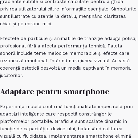
gradiente subtile și contraste calculate pentru a ghida
privirea utilizatorului către informațiile esențiale. Simbolurile
sunt ilustrate cu atenție la detaliu, menținând claritatea
chiar și pe ecrane mici.
Efectele de particule și animațiile de tranziție adaugă polisaj
profesional fără a afecta performanța tehnică. Paleta
sonoră include teme melodice memorabile și efecte care
rezonează emoțional, întărind narațiunea vizuală. Această
coerență estetică dezvoltă un mediu captivant în memoria
jucătorilor.
Adaptare pentru smartphone
Experiența mobilă confirmă funcționalitate impecabilă prin
adaptări inteligente care respectă constrângerile
platformelor portabile. Graficile sunt scalate dinamic în
funcție de capacitățile device-ului, balansând calitatea
vizuală cu fluididatea. Implementarea smartphone elimină