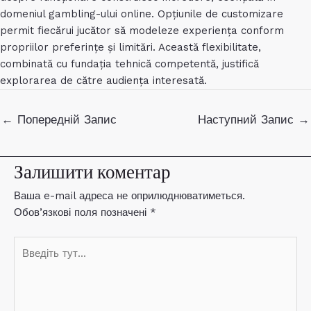
domeniul gambling-ului online. Opțiunile de customizare
permit fiecărui jucător să modeleze experiența conform
propriilor preferințe și limitări. Această flexibilitate,
combinată cu fundația tehnică competentă, justifică
explorarea de către audiența interesată.
Навігація
←
Попередній Запис
Наступний Запис
→
по
запису
Залишити коментар
Ваша e-mail адреса не оприлюднюватиметься.
Обов’язкові поля позначені
*
Введіть
тут...