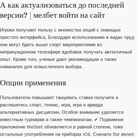
А как актуализоваться до последней
версии? | мелбет войти на сайт
Игроки получают пользу с множества опций с помощью
простого интерфейса. Благодаря использованию в видах пруд
они могут бдеть выше спорт мероприятиями во
непринужденном телеэфире вдобавок получать автентичный
опыт. Кроме того, ученые дают рекомендации а также
химанализ для осмысленного выбора.
Опции применения
Пользователи повышают танцевать ставки получите и
распишитесь спорт, теннис, игра, игра и армада
альтернативных дисциплин. Особое внимание уделяется
известным турнирам а также чемпионатам. ✔ Подвижное
приложение Melbet обновляется в равной степени, тоже
остальные употребления на приборах iOS. Сначало бог велел