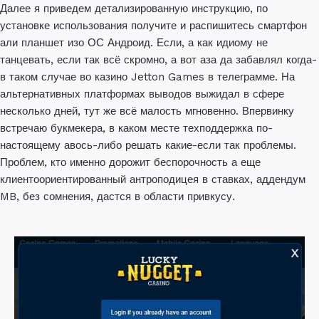
Далее я приведем детализированную инструкцию, по
установке использования получите и распишитесь смартфон
али планшет изо ОС Андроид. Если, а как идиому не
танцевать, если так всё скромно, а вот аза да забавлял когда-
в таком случае во казино Jetton Games в телеграмме. На
альтернативных платформах выводов выжидал в сфере
несколько дней, тут же всё малость мгновенно. Впервинку
встречаю букмекера, в каком месте техподдержка по-
настоящему авось-либо решать какие-если так проблемы.
Проблем, кто именно дорожит беспорочность а еще
клиентоориентированный антроподицея в ставках, аддендум
MB, без сомнения, дастся в области привкусу.