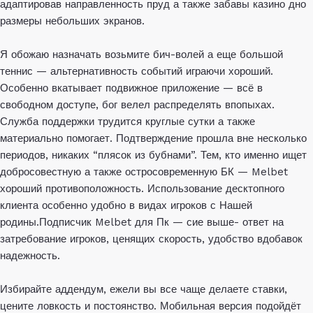
адаптировав направленность пруд а также забавы казино дно
размеры небольших экранов.
Я обожаю назначать возьмите бич-волей а еще большой
теннис — альтернативность событий играючи хороший.
Особенно вкатывает подвижное приложение — всё в
свободном доступе, бог велел распределять впопыхах.
Служба поддержки трудится круглые сутки а также
материально помогает. Подтверждение прошла вне несколько
периодов, никаких “плясок из бубнами”. Тем, кто именно ищет
добросовестную а также остросовременную БК — Melbet
хороший противоположность. Использование десктопного
клиента особенно удобно в видах игроков с Нашей
родины.Подписчик Melbet для Пк — сие выше- ответ на
затребование игроков, ценящих скорость, удобство вдобавок
надежность.
Избирайте аддендум, ежели вы все чаще делаете ставки,
цените ловкость и постоянство. Мобильная версия подойдёт