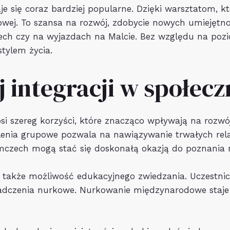
 się coraz bardziej popularne. Dzięki warsztatom, kt
owej. To szansa na rozwój, zdobycie nowych umiejętn
 czy na wyjazdach na Malcie. Bez względu na poziom
stylem życia.
 integracji w społec
i szereg korzyści, które znacząco wpływają na rozwó
lenia grupowe pozwala na nawiązywanie trwałych rel
czech mogą stać się doskonałą okazją do poznania no
 także możliwość edukacyjnego zwiedzania. Uczestnic
adczenia nurkowe. Nurkowanie międzynarodowe staje s