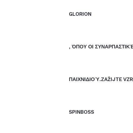
GLORION
, ΌΠΟΥ ΟΙ ΣΥΝΑΡΠΑΣΤΙΚ
ΠΑΙΧΝΙΔΙΟΎ.ZAŽIJTE VZR
SPINBOSS