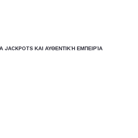
Α JACKPOTS ΚΑΙ ΑΥΘΕΝΤΙΚΉ ΕΜΠΕΙΡΊΑ