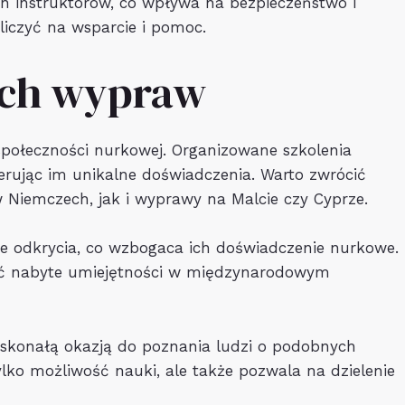
 instruktorów, co wpływa na bezpieczeństwo i
liczyć na wsparcie i pomoc.
ych wypraw
społeczności nurkowej. Organizowane szkolenia
erując im unikalne doświadczenia. Warto zwrócić
iemczech, jak i wyprawy na Malcie czy Cyprze.
ne odkrycia, co wzbogaca ich doświadczenie nurkowe.
ać nabyte umiejętności w międzynarodowym
oskonałą okazją do poznania ludzi o podobnych
ylko możliwość nauki, ale także pozwala na dzielenie