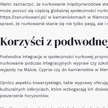
Warto zaznaczyć, że nurkowanie międzynarodowe staje
może poczuć się częścią globalnej społeczności nurk
https://zanurkowani.pl/
w kamieniołomach w Niemczech
sprawi, że nurkowanie stanie się nie tylko pasją, ale i 
Korzyści z podwodnej
Podwodna integracja w społeczności nurkowej przynos
nurkowanie podczas integracyjnych wypraw czy szko
wyjazdy na Malcie, Cyprze czy do kamieniołów w Niem
Oprócz aspektu towarzyskiego, takie wyprawy oferują
kulturalnych odkryciach, które wzbogacają ich doświ
poszerzenie horyzontów.