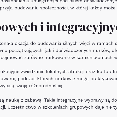
doskonalenia umiejętności pod okiem doświadczonych
sprzyja budowaniu społeczności, w której każdy może 
powych i integracyjn
skonała okazja do budowania silnych więzi w ramach 
wno początkujących, jak i doświadczonych nurków, of
obejmować zarówno nurkowanie w kamieniołomach w N
kacyjne zwiedzanie lokalnych atrakcji oraz kultural
prawami, podczas których nurkowie mogą praktykow
hwycają swoją różnorodnością.
zą naukę z zabawą. Takie integracyjne wyprawy są d
acji. Uczestnictwo w szkoleniach grupowych daje nie t