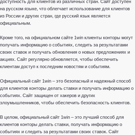
доступность для клиентов из различных стран. Сайт доступен
на русском языке, что облегчает использование для клиентов
из России и других стран, где русский язык является
официальным.
Кроме того, на официальном сайте 1win клиенты конторы могут
получать информацию о событиях, следить за результатами
своих ставок и получать обновления о новых предложениях и
акциях. Сайт регулярно обновляется, чтобы обеспечить
клиентам доступ к последним новостям и событиям.
Официальный сайт 1win – это безопасный и надежный способ
для клиентов конторы делать ставки и получать информацию о
событиях. Сайт защищен от хакеров и других
злоумышленников, чтобы обеспечить безопасность клиентов.
В целом, официальный сайт 1win – это лучший способ для
клиентов конторы делать ставки, получать информацию о
событиях и следить за результатами своих ставок. Сайт