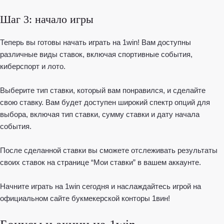
Шаг 3: начало игры
Теперь вы готовы начать играть на 1win! Вам доступны
различные виды ставок, включая спортивные события,
киберспорт и лото.
Выберите тип ставки, который вам понравился, и сделайте
свою ставку. Вам будет доступен широкий спектр опций для
выбора, включая тип ставки, сумму ставки и дату начала
события.
После сделанной ставки вы сможете отслеживать результаты
своих ставок на странице “Мои ставки” в вашем аккаунте.
Начните играть на 1win сегодня и наслаждайтесь игрой на
официальном сайте букмекерской конторы 1вин!