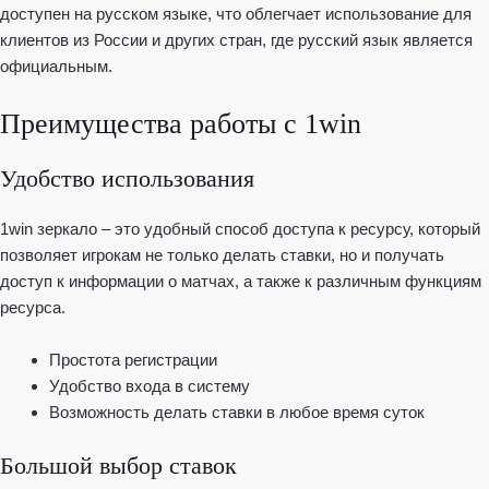
доступен на русском языке, что облегчает использование для
клиентов из России и других стран, где русский язык является
официальным.
Преимущества работы с 1win
Удобство использования
1win зеркало – это удобный способ доступа к ресурсу, который
позволяет игрокам не только делать ставки, но и получать
доступ к информации о матчах, а также к различным функциям
ресурса.
Простота регистрации
Удобство входа в систему
Возможность делать ставки в любое время суток
Большой выбор ставок