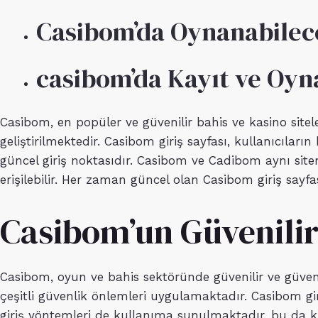
Casibom’da Oynanabilec
casibom’da Kayıt ve Oy
Casibom, en popüler ve güvenilir bahis ve kasino sitel
geliştirilmektedir. Casibom giriş sayfası, kullanıcıların
güncel giriş noktasıdır. Casibom ve Cadibom aynı siteni
erişilebilir. Her zaman güncel olan Casibom giriş sayfası
Casibom’un Güvenilirl
Casibom, oyun ve bahis sektöründe güvenilir ve güven
çeşitli güvenlik önlemleri uygulamaktadır. Casibom giriş
giriş yöntemleri de kullanıma sunulmaktadır, bu da k