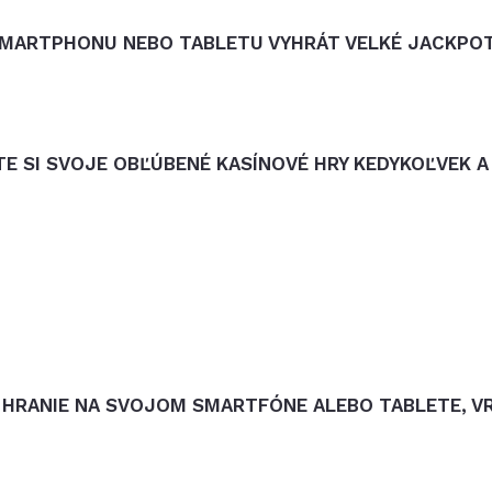
MARTPHONU NEBO TABLETU VYHRÁT VELKÉ JACKPOTY,
E SI SVOJE OBĽÚBENÉ KASÍNOVÉ HRY KEDYKOĽVEK A
 HRANIE NA SVOJOM SMARTFÓNE ALEBO TABLETE, VR