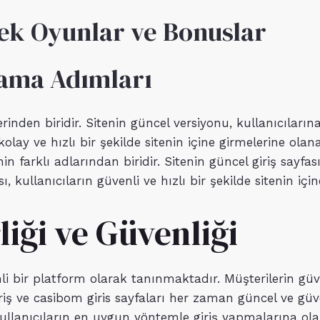
ek Oyunlar ve Bonuslar
nama Adımları
erinden biridir. Sitenin güncel versiyonu, kullanıcılar
 kolay ve hızlı bir şekilde sitenin içine girmelerine olan
n farklı adlarından biridir. Sitenin güncel giriş sayfa
, kullanıcıların güvenli ve hızlı bir şekilde sitenin içi
iği ve Güvenliği
li bir platform olarak tanınmaktadır. Müşterilerin gü
 ve casibom giris sayfaları her zaman güncel ve güvenli 
ullanıcıların en uygun yöntemle giriş yapmalarına ola