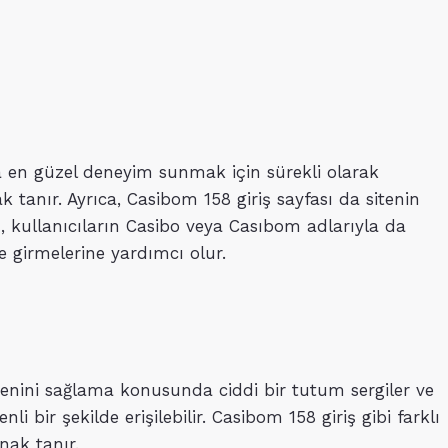
ına en güzel deneyim sunmak için sürekli olarak
ak tanır. Ayrıca, Casibom 158 giriş sayfası da sitenin
sı, kullanıcıların Casibo veya Casıbom adlarıyla da
ne girmelerine yardımcı olur.
venini sağlama konusunda ciddi bir tutum sergiler ve
bir şekilde erişilebilir. Casibom 158 giriş gibi farklı
nak tanır.