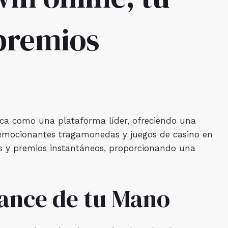
 premios
ca como una plataforma líder, ofreciendo una
a emocionantes tragamonedas y juegos de casino en
es y premios instantáneos, proporcionando una
cance de tu Mano