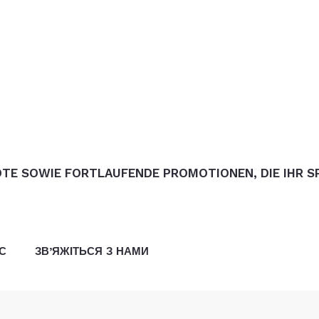
E SOWIE FORTLAUFENDE PROMOTIONEN, DIE IHR SP
С
ЗВ’ЯЖІТЬСЯ З НАМИ