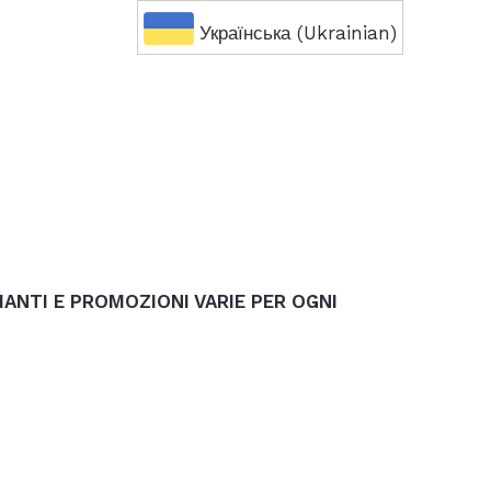
Українська (Ukrainian)
MANTI E PROMOZIONI VARIE PER OGNI