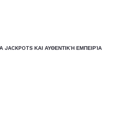
Α JACKPOTS ΚΑΙ ΑΥΘΕΝΤΙΚΉ ΕΜΠΕΙΡΊΑ