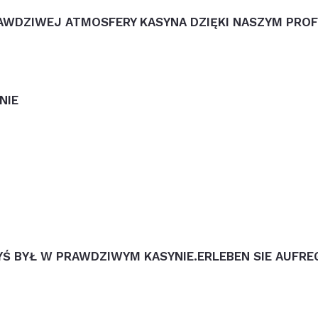
WDZIWEJ ATMOSFERY KASYNA DZIĘKI NASZYM PRO
NIE
BYŚ BYŁ W PRAWDZIWYM KASYNIE.ERLEBEN SIE AUF