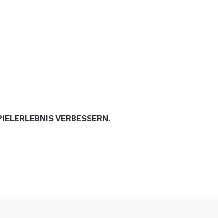
IELERLEBNIS VERBESSERN.