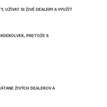
 UŽÍVAT SI ŽIVÉ DEALERY A VYUŽÍT
 KDEKOĽVEK, PRETOŽE S
ÁTANE ŽIVÝCH DEALEROV A