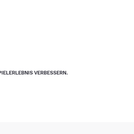
IELERLEBNIS VERBESSERN.