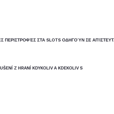
ΈΣ ΠΕΡΙΣΤΡΟΦΈΣ ΣΤΑ SLOTS ΟΔΗΓΟΎΝ ΣΕ ΑΠΊΣΤΕΥΤ
UŠENÍ Z HRANÍ KDYKOLIV A KDEKOLIV S