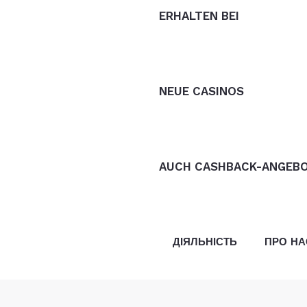
ERHALTEN BEI
NEUE CASINOS
AUCH CASHBACK-ANGEBOT
ДІЯЛЬНІСТЬ
ПРО НА