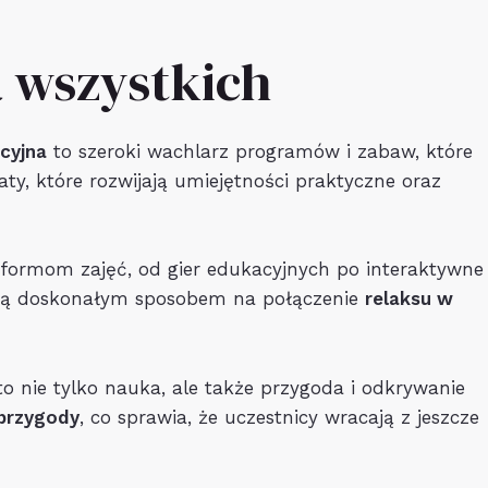
a wszystkich
cyjna
to szeroki wachlarz programów i zabaw, które
aty, które rozwijają umiejętności praktyczne oraz
formom zajęć, od gier edukacyjnych po interaktywne
e są doskonałym sposobem na połączenie
relaksu w
to nie tylko nauka, ale także przygoda i odkrywanie
 przygody
, co sprawia, że uczestnicy wracają z jeszcze