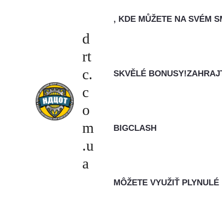
, KDE MŮŽETE NA SVÉM S
d
rt
c.
SKVĚLÉ BONUSY!ZAHRAJT
c
o
m
BIGCLASH
.u
a
MÔŽETE VYUŽIŤ PLYNULÉ