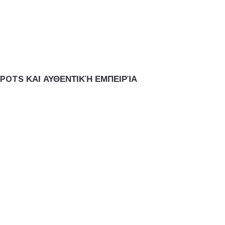
POTS ΚΑΙ ΑΥΘΕΝΤΙΚΉ ΕΜΠΕΙΡΊΑ