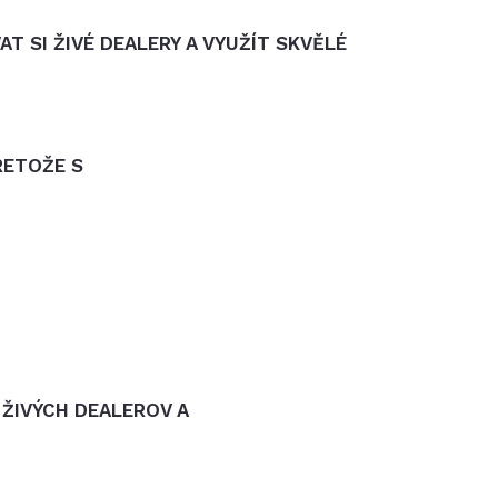
 SI ŽIVÉ DEALERY A VYUŽÍT SKVĚLÉ
RETOŽE S
ŽIVÝCH DEALEROV A