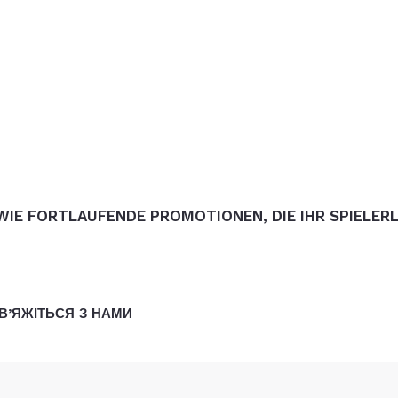
E FORTLAUFENDE PROMOTIONEN, DIE IHR SPIELERL
В’ЯЖІТЬСЯ З НАМИ