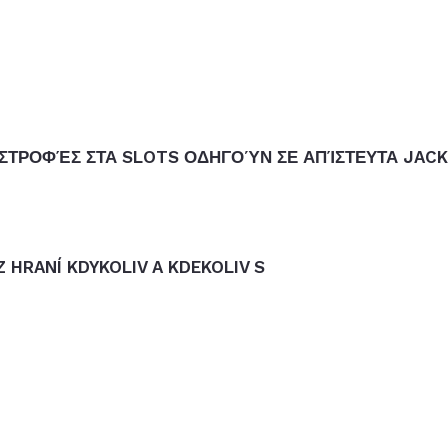
ΙΣΤΡΟΦΈΣ ΣΤΑ SLOTS ΟΔΗΓΟΎΝ ΣΕ ΑΠΊΣΤΕΥΤΑ JACK
 HRANÍ KDYKOLIV A KDEKOLIV S