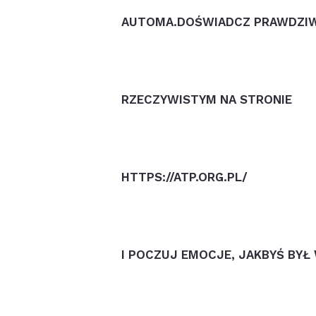
AUTOMA.DOŚWIADCZ PRAWDZIWE
RZECZYWISTYM NA STRONIE
HTTPS://ATP.ORG.PL/
I POCZUJ EMOCJE, JAKBYŚ BY