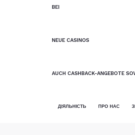
BEI
NEUE CASINOS
AUCH CASHBACK-ANGEBOTE SOWI
ДІЯЛЬНІСТЬ
ПРО НАС
З