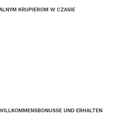
ALNYM KRUPIEROM W CZASIE
E WILLKOMMENSBONUSSE UND ERHALTEN