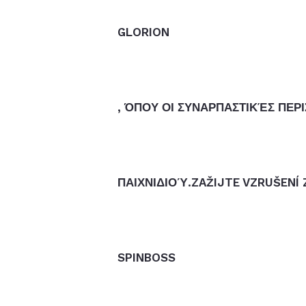
GLORION
, ΌΠΟΥ ΟΙ ΣΥΝΑΡΠΑΣΤΙΚΈΣ ΠΕΡ
ΠΑΙΧΝΙΔΙΟΎ.ZAŽIJTE VZRUŠENÍ Z
SPINBOSS