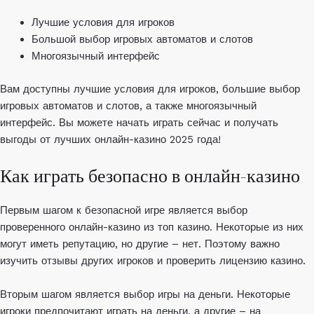
Лучшие условия для игроков
Большой выбор игровых автоматов и слотов
Многоязычный интерфейс
Вам доступны лучшие условия для игроков, большие выбор
игровых автоматов и слотов, а также многоязычный
интерфейс. Вы можете начать играть сейчас и получать
выгоды от лучших онлайн-казино 2025 года!
Как играть безопасно в онлайн-казино
Первым шагом к безопасной игре является выбор
проверенного онлайн-казино из топ казино. Некоторые из них
могут иметь репутацию, но другие – нет. Поэтому важно
изучить отзывы других игроков и проверить лицензию казино.
Вторым шагом является выбор игры на деньги. Некоторые
игроки предпочитают играть на деньги, а другие – на