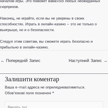
началом игры. Это поможет вамavoid любых неожиданных
сюрпризов.
Наконец, не играйте, если вы не уверены в своих
способностях. Играть в онлайн-казино – это не только о
выигрыше, но и о безопасности.
Следуя этим советам, вы сможете играть безопасно и
прибыльно в онлайн-казино.
Навігація
←
Попередній Запис
Наступний Запис
→
по
запису
Залишити коментар
Ваша e-mail адреса не оприлюднюватиметься.
Обов’язкові поля позначені
*
Введіть