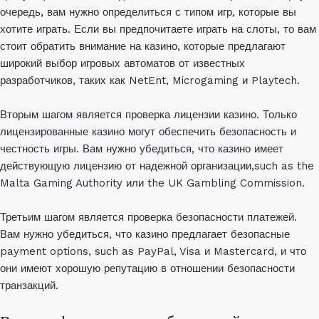
очередь, вам нужно определиться с типом игр, которые вы
хотите играть. Если вы предпочитаете играть на слоты, то вам
стоит обратить внимание на казино, которые предлагают
широкий выбор игровых автоматов от известных
разработчиков, таких как NetEnt, Microgaming и Playtech.
Вторым шагом является проверка лицензии казино. Только
лицензированные казино могут обеспечить безопасность и
честность игры. Вам нужно убедиться, что казино имеет
действующую лицензию от надежной организации,such as the
Malta Gaming Authority или the UK Gambling Commission.
Третьим шагом является проверка безопасности платежей.
Вам нужно убедиться, что казино предлагает безопасные
payment options, such as PayPal, Visa и Mastercard, и что
они имеют хорошую репутацию в отношении безопасности
транзакций.