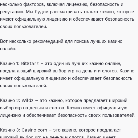
несколько факторов, включая лицензию, безопасность и
репутацию. Мы будем рассматривать только казино, которые
имеют официальную лицензию и обеспечивают безопасность
своих пользователей.
Вот несколько рекомендаций для поиска лучших казино
онлайн:
Казино 1: BitStarz – это один из лучших казино онлайн,
предлагающий широкий выбор игр на деньги и слотов. Казино
имеет официальную лицензию и обеспечивает безопасность
своих пользователей.
Казино 2: Wildz – это казино, которое предлагает широкий
выбор игр на деньги и слотов. Казино имеет официальную
лицензию и обеспечивает безопасность своих пользователей.
Казино 3: Casino.com – это казино, которое предлагает
широкий выбор игр на деньги и слотов. Казино имеет