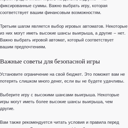
фиксированные суммы. Важно выбрать игру, которая
соответствует вашим финансовым возможностям.
Третьим шагом является выбор игровых автоматов. Некоторые
из них могут иметь высокие шансы выигрыша, а другие – нет.
Важно выбрать игровой автомат, который соответствует
вашим предпочтениям.
Важные советы для безопасной игры
Установите ограничение на свой бюджет. Это поможет вам не
потерять слишком много денег, если вы не будете удачливы.
Выберите игру с высокими шансами выигрыша. Некоторые
игры могут иметь более высокие шансы выигрыша, чем
другие.
Вам также рекомендуется читать условия и правила перед