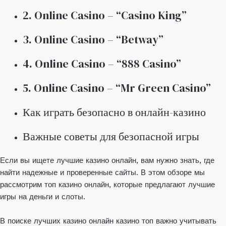
2. Online Casino – “Casino King”
3. Online Casino – “Betway”
4. Online Casino – “888 Casino”
5. Online Casino – “Mr Green Casino”
Как играть безопасно в онлайн-казино
Важные советы для безопасной игры
Если вы ищете лучшие казино онлайн, вам нужно знать, где
найти надежные и проверенные сайты. В этом обзоре мы
рассмотрим топ казино онлайн, которые предлагают лучшие
игры на деньги и слоты.
В поиске лучших казино онлайн
казино топ
важно учитывать