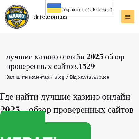
Перейти
Українська (Ukrainian)
до
drtc.com.ua
вмісту
MAI
ME
лучшие казино онлайн 2025 обзор
проверенных сайтов.1529
Залишити коментар
/
Blog
/ Від
xtw18387d2ce
Где найти лучшие казино онлайн
2025 – обзор проверенных сайтов