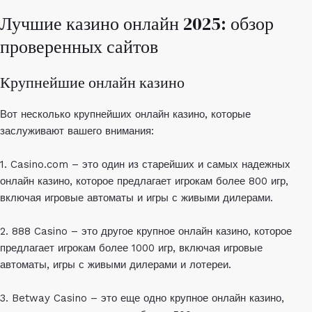
Лучшие казино онлайн 2025: обзор
проверенных сайтов
Крупнейшие онлайн казино
Вот несколько крупнейших онлайн казино, которые
заслуживают вашего внимания:
1. Casino.com – это один из старейших и самых надежных
онлайн казино, которое предлагает игрокам более 800 игр,
включая игровые автоматы и игры с живыми дилерами.
2. 888 Casino – это другое крупное онлайн казино, которое
предлагает игрокам более 1000 игр, включая игровые
автоматы, игры с живыми дилерами и лотереи.
3. Betway Casino – это еще одно крупное онлайн казино,