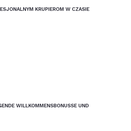
FESJONALNYM KRUPIEROM W CZASIE
REGENDE WILLKOMMENSBONUSSE UND