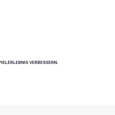
IELERLEBNIS VERBESSERN.