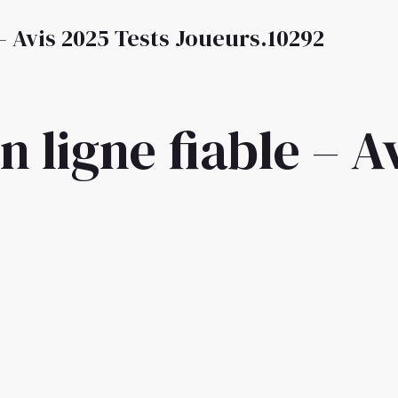
 – Avis 2025 Tests Joueurs.10292
n ligne fiable – A