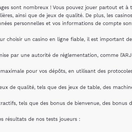
tages sont nombreux ! Vous pouvez jouer partout et à
res, ainsi que de jeux de qualité. De plus, les casinos
nnées personnelles et vos informations de compte son
r choisir un casino en ligne fiable, il est important de v
e émise par une autorité de réglementation, comme l’AR
ité maximale pour vos dépôts, en utilisant des protocol
 jeux de qualité, tels que des jeux de table, des machin
ttractifs, tels que des bonus de bienvenue, des bonus 
es résultats de nos tests joueurs :