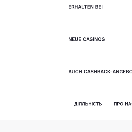
ERHALTEN BEI
NEUE CASINOS
AUCH CASHBACK-ANGEBOT
ДІЯЛЬНІСТЬ
ПРО НА