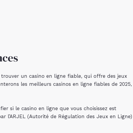
nces
trouver un casino en ligne fiable, qui offre des jeux
nterons les meilleurs casinos en ligne fiables de 2025,
fier si le casino en ligne que vous choisissez est
par l’ARJEL (Autorité de Régulation des Jeux en Ligne)