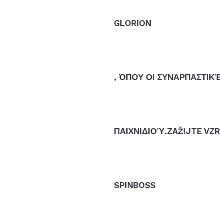
GLORION
, ΌΠΟΥ ΟΙ ΣΥΝΑΡΠΑΣΤΙΚ
ΠΑΙΧΝΙΔΙΟΎ.ZAŽIJTE VZR
SPINBOSS