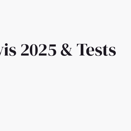
vis 2025 & Tests