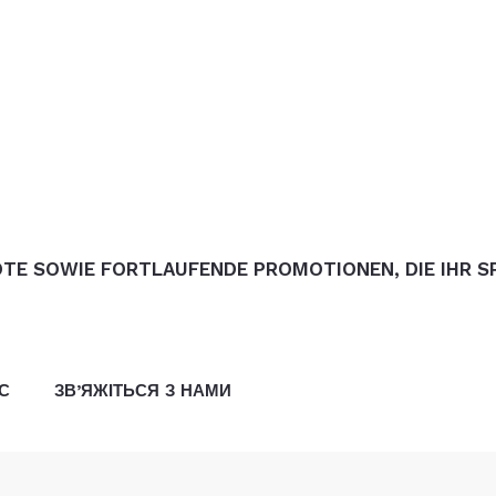
E SOWIE FORTLAUFENDE PROMOTIONEN, DIE IHR SP
С
ЗВ’ЯЖІТЬСЯ З НАМИ