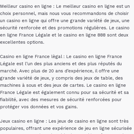
Meilleur casino en ligne : Le meilleur casino en ligne est un
choix personnel, mais nous vous recommandons de choisir
un casino en ligne qui offre une grande variété de jeux, une
sécurité renforcée et des promotions régulières. Le casino
en ligne France Légale et le casino en ligne 888 sont deux
excellentes options.
Casino en ligne France lègal : Le casino en ligne France
Légale est l’un des plus anciens et des plus réputés du
marché. Avec plus de 20 ans d’expérience, il offre une
grande variété de jeux, y compris des jeux de table, des
machines à sous et des jeux de cartes. Le casino en ligne
France Légale est également connu pour sa sécurité et sa
fiabilité, avec des mesures de sécurité renforcées pour
protéger vos données et vos gains.
Jeux casino en ligne : Les jeux de casino en ligne sont très
populaires, offrant une expérience de jeu en ligne sécurisée