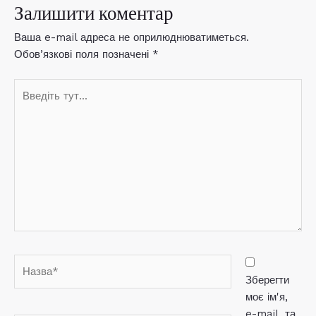
Залишити коментар
Ваша e-mail адреса не оприлюднюватиметься.
Обов’язкові поля позначені
*
Введіть
тут...
Назва*
Зберегти
моє ім'я,
e-mail, та