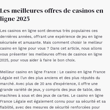
Les meilleures offres de casinos en
ligne 2025
Les casinos en ligne sont devenus très populaires ces
dernières années, offrant une expérience de jeu en ligne
sécurisée et amusante. Mais comment choisir le meilleur
casino en ligne pour vous ? Dans cet article, nous allons
vous présenter les meilleures offres de casinos en ligne
2025, pour vous aider à faire le bon choix.
Meilleur casino en ligne France : Le casino en ligne France
Légale est l’un des plus anciens et des plus réputés du
marché. Avec plus de 20 ans d’expérience, il offre une
grande variété de jeux, y compris des jeux de table, des
machines à sous et des jeux de cartes. Le casino en ligne
France Légale est également connu pour sa sécurité et sa
fiabilité, avec des mesures de sécurité renforcées pour