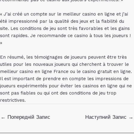
« J’ai créé un compte sur le meilleur casino en ligne et j’ai
été impressionné par la qualité des jeux et la fiabilité du
site. Les conditions de jeu sont très favorables et les gains
sont rapides. Je recommande ce casino à tous les joueurs !
»
En résumé, les témoignages de joueurs peuvent être très
utiles pour les nouveaux joueurs qui cherchent à trouver le
meilleur casino en ligne France ou le casino gratuit en ligne.
Il est important de prendre en compte les impressions de
joueurs expérimentés pour éviter les casinos en ligne qui ne
sont pas fiables ou qui ont des conditions de jeu trop
restrictives.
Навігація
←
Попередній Запис
Наступний Запис
→
по
запису