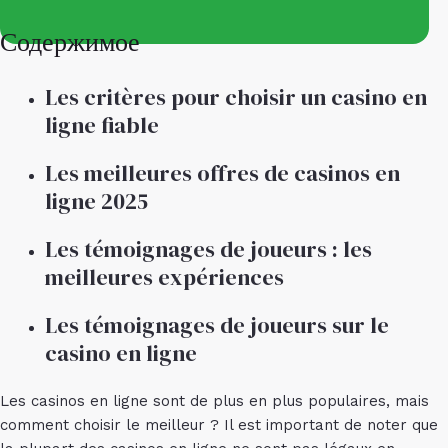
Содержимое
Les critères pour choisir un casino en
ligne fiable
Les meilleures offres de casinos en
ligne 2025
Les témoignages de joueurs : les
meilleures expériences
Les témoignages de joueurs sur le
casino en ligne
Les casinos en ligne sont de plus en plus populaires, mais
comment choisir le meilleur ? Il est important de noter que