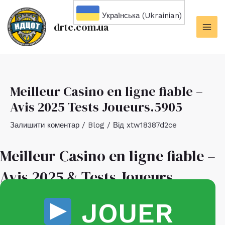
Перейти
Українська (Ukrainian)
до
drtc.com.ua
вмісту
MAI
ME
Meilleur Casino en ligne fiable –
Avis 2025 Tests Joueurs.5905
Залишити коментар
/
Blog
/ Від
xtw18387d2ce
Meilleur Casino en ligne fiable –
Avis 2025 & Tests Joueurs
JOUER