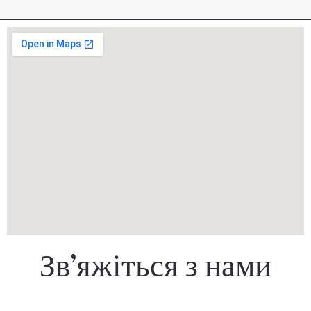
Зв’яжіться з нами