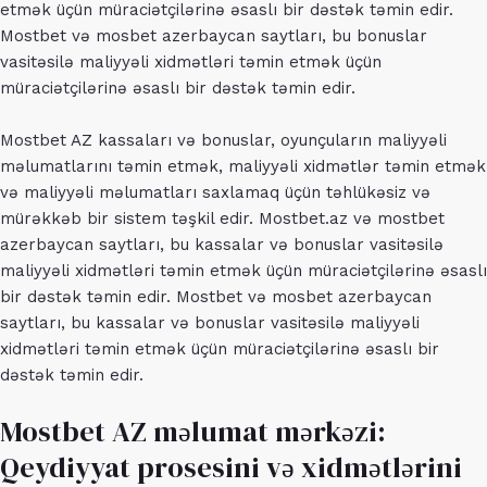
etmək üçün müraciətçilərinə əsaslı bir dəstək təmin edir.
Mostbet və mosbet azerbaycan saytları, bu bonuslar
vasitəsilə maliyyəli xidmətləri təmin etmək üçün
müraciətçilərinə əsaslı bir dəstək təmin edir.
Mostbet AZ kassaları və bonuslar, oyunçuların maliyyəli
məlumatlarını təmin etmək, maliyyəli xidmətlər təmin etmək
və maliyyəli məlumatları saxlamaq üçün təhlükəsiz və
mürəkkəb bir sistem təşkil edir. Mostbet.az və mostbet
azerbaycan saytları, bu kassalar və bonuslar vasitəsilə
maliyyəli xidmətləri təmin etmək üçün müraciətçilərinə əsaslı
bir dəstək təmin edir. Mostbet və mosbet azerbaycan
saytları, bu kassalar və bonuslar vasitəsilə maliyyəli
xidmətləri təmin etmək üçün müraciətçilərinə əsaslı bir
dəstək təmin edir.
Mostbet AZ məlumat mərkəzi:
Qeydiyyat prosesini və xidmətlərini