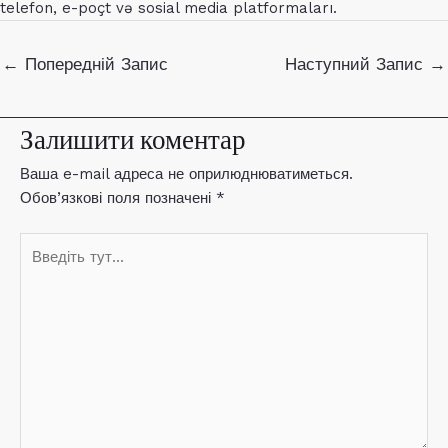
telefon, e-poçt və sosial media platformaları.
Навігація
←
Попередній Запис
Наступний Запис
→
по
запису
Залишити коментар
Ваша e-mail адреса не оприлюднюватиметься.
Обов’язкові поля позначені
*
Введіть
тут...