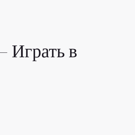
 Играть в