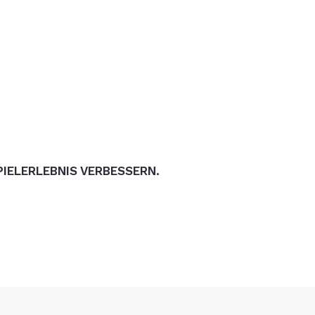
IELERLEBNIS VERBESSERN.