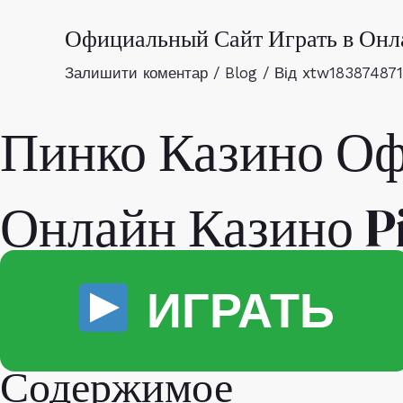
Официальный Сайт Играть в Онла
Залишити коментар
/
Blog
/ Від
xtw183874871
Пинко Казино Оф
Онлайн Казино P
ИГРАТЬ
Содержимое