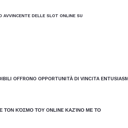
 AVVINCENTE DELLE SLOT ONLINE SU
DIBILI OFFRONO OPPORTUNITÀ DI VINCITA ENTUSIAS
 ΤΟΝ ΚΌΣΜΟ ΤΟΥ ONLINE ΚΑΖΊΝΟ ΜΕ ΤΟ