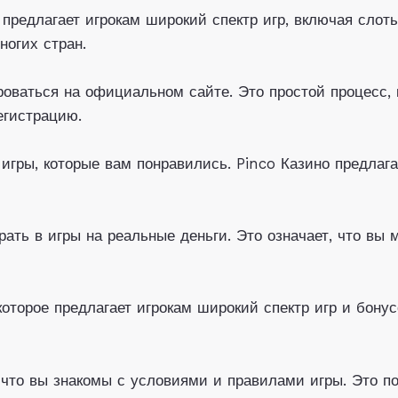
 предлагает игрокам широкий спектр игр, включая слоты
ногих стран.
роваться на официальном сайте. Это простой процесс, 
егистрацию.
игры, которые вам понравились. Pinco Казино предлага
рать в игры на реальные деньги. Это означает, что вы 
которое предлагает игрокам широкий спектр игр и бону
 что вы знакомы с условиями и правилами игры. Это по