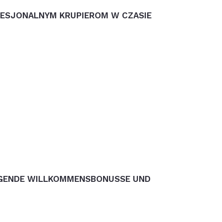
FESJONALNYM KRUPIEROM W CZASIE
REGENDE WILLKOMMENSBONUSSE UND