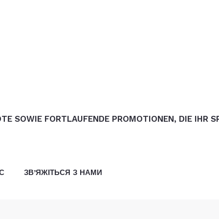
E SOWIE FORTLAUFENDE PROMOTIONEN, DIE IHR SP
С
ЗВ’ЯЖІТЬСЯ З НАМИ