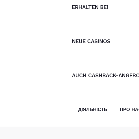
ERHALTEN BEI
NEUE CASINOS
AUCH CASHBACK-ANGEBOT
ДІЯЛЬНІСТЬ
ПРО НА