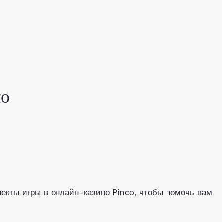
но
екты игры в онлайн-казино Pinco, чтобы помочь вам