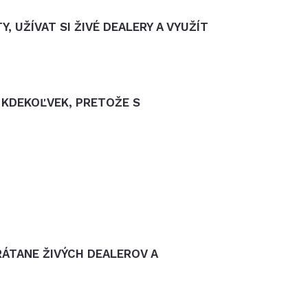
 UŽÍVAT SI ŽIVÉ DEALERY A VYUŽÍT
 KDEKOĽVEK, PRETOŽE S
ÁTANE ŽIVÝCH DEALEROV A