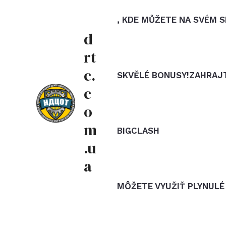
, KDE MŮŽETE NA SVÉM S
d
rt
c.
SKVĚLÉ BONUSY!ZAHRAJT
c
o
m
BIGCLASH
.u
a
MÔŽETE VYUŽIŤ PLYNULÉ