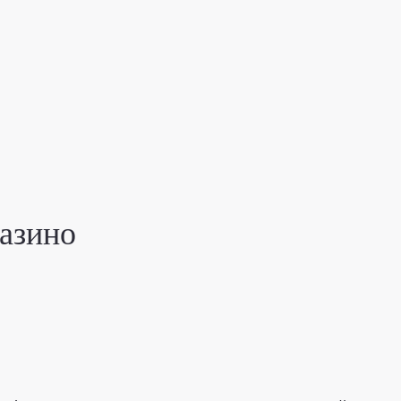
азино