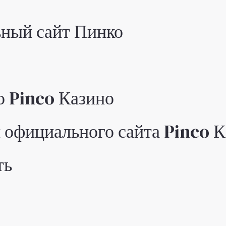
ьный сайт Пинко
о Pinco Казино
официального сайта Pinco К
ть