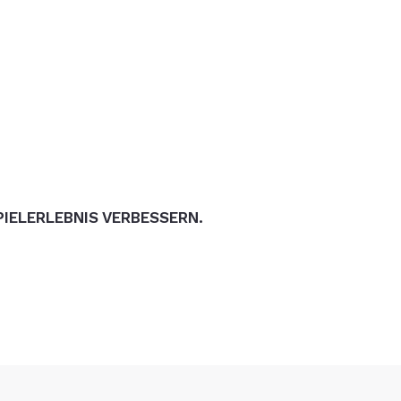
IELERLEBNIS VERBESSERN.