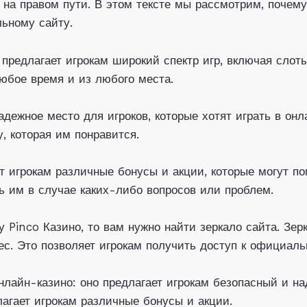
 на правом пути. В этом тексте мы рассмотрим, почем
льному сайту.
 предлагает игрокам широкий спектр игр, включая слоты
любое время и из любого места.
дежное место для игроков, которые хотят играть в он
у, которая им понравится.
т игрокам различные бонусы и акции, которые могут по
чь им в случае каких-либо вопросов или проблем.
Pinco Казино, то вам нужно найти зеркало сайта. Зерк
с. Это позволяет игрокам получить доступ к официальн
нлайн-казино: оно предлагает игрокам безопасный и на
агает игрокам различные бонусы и акции.