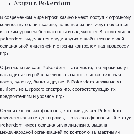
Акции в Pokerdom
В современном мире игроки казино имеют доступ к огромному
количеству онлайн-казино, но не все из них могут похваться
высоким уровнем безопасности и надежности. В этом смысле
pokerdom
выделяется среди других онлайн-казино своей
официальной лицензией и строгим контролем над процессом
игры.
Официальный сайт Pokerdom – это место, где игроки могут
насладиться игрой в различных азартных играх, включая
покер, рулетку, бинго и другие. В Pokerdom игроки могут
выбрать из широкого спектра игр, соответствующих их
предпочтениям и уровням игры.
Один из ключевых факторов, который делает Pokerdom
привлекательным для игроков, – это его официальный статус.
Pokerdom имеет официальную лицензию, выдана
международной организацией по контролю за азартными