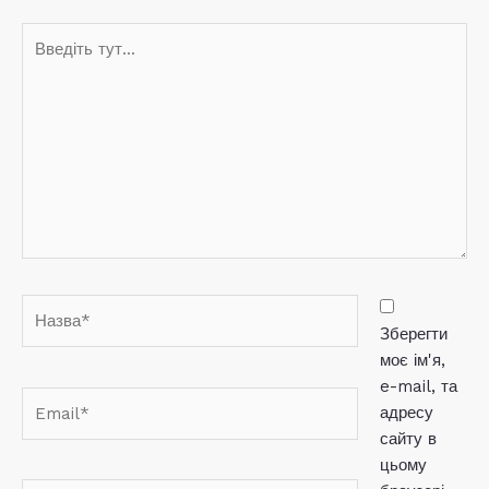
Введіть
тут...
Назва*
Зберегти
моє ім'я,
e-mail, та
Email*
адресу
сайту в
цьому