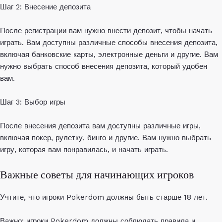
Шаг 2: Внесение депозита
После регистрации вам нужно внести депозит, чтобы начать
играть. Вам доступны различные способы внесения депозита,
включая банковские карты, электронные деньги и другие. Вам
нужно выбрать способ внесения депозита, который удобен
вам.
Шаг 3: Выбор игры
После внесения депозита вам доступны различные игры,
включая покер, рулетку, бинго и другие. Вам нужно выбрать
игру, которая вам понравилась, и начать играть.
Важные советы для начинающих игроков
Учтите, что игроки Pokerdom должны быть старше 18 лет.
Важно: игроки Pokerdom должны соблюдать правила и