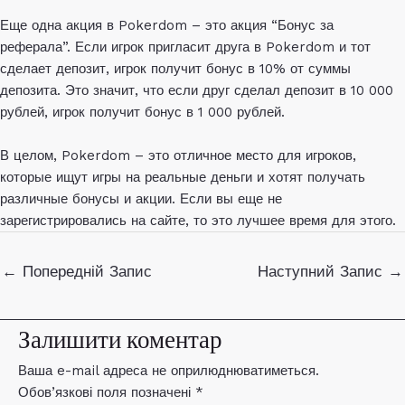
Еще одна акция в Pokerdom – это акция “Бонус за
реферала”. Если игрок пригласит друга в Pokerdom и тот
сделает депозит, игрок получит бонус в 10% от суммы
депозита. Это значит, что если друг сделал депозит в 10 000
рублей, игрок получит бонус в 1 000 рублей.
В целом, Pokerdom – это отличное место для игроков,
которые ищут игры на реальные деньги и хотят получать
различные бонусы и акции. Если вы еще не
зарегистрировались на сайте, то это лучшее время для этого.
Навігація
←
Попередній Запис
Наступний Запис
→
по
запису
Залишити коментар
Ваша e-mail адреса не оприлюднюватиметься.
Обов’язкові поля позначені
*