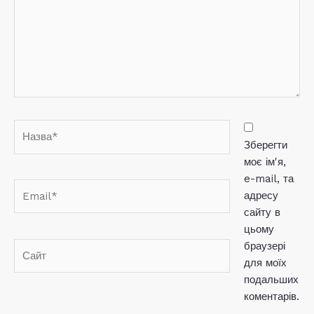
Назва*
Зберегти
моє ім'я,
e-mail, та
Email*
адресу
сайту в
цьому
браузері
Сайт
для моїх
подальших
коментарів.