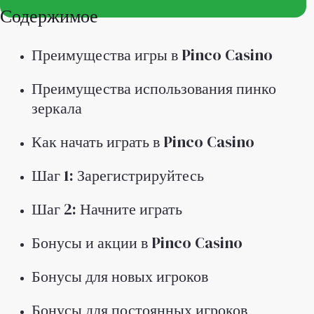
Содержимое
Преимущества игры в Pinco Casino
Преимущества использования пинко
зеркала
Как начать играть в Pinco Casino
Шаг 1: Зарегистрируйтесь
Шаг 2: Начните играть
Бонусы и акции в Pinco Casino
Бонусы для новых игроков
Бонусы для постоянных игроков