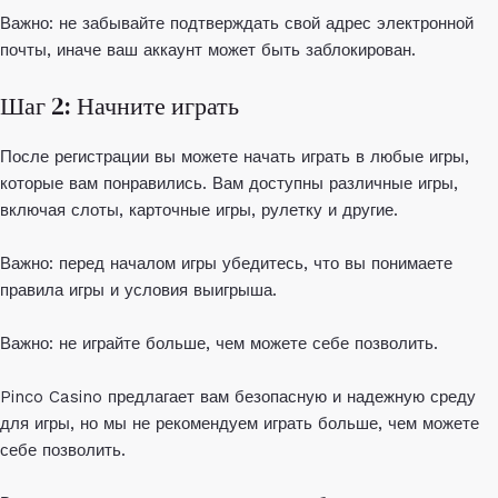
Важно: не забывайте подтверждать свой адрес электронной
почты, иначе ваш аккаунт может быть заблокирован.
Шаг 2: Начните играть
После регистрации вы можете начать играть в любые игры,
которые вам понравились. Вам доступны различные игры,
включая слоты, карточные игры, рулетку и другие.
Важно: перед началом игры убедитесь, что вы понимаете
правила игры и условия выигрыша.
Важно: не играйте больше, чем можете себе позволить.
Pinco Casino предлагает вам безопасную и надежную среду
для игры, но мы не рекомендуем играть больше, чем можете
себе позволить.