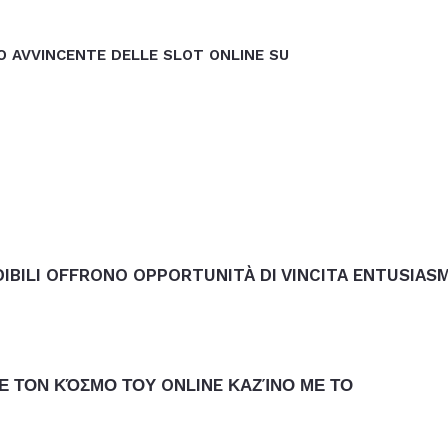
 AVVINCENTE DELLE SLOT ONLINE SU
DIBILI OFFRONO OPPORTUNITÀ DI VINCITA ENTUSIAS
 ΤΟΝ ΚΌΣΜΟ ΤΟΥ ONLINE ΚΑΖΊΝΟ ΜΕ ΤΟ