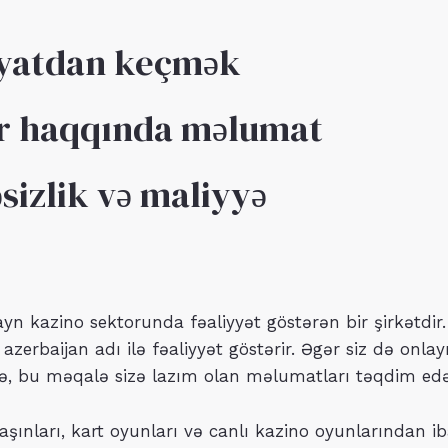
yyatdan keçmək
r haqqında məlumat
sizlik və maliyyə
yn kazino sektorunda fəaliyyət göstərən bir şirkətdir
 azerbaijan adı ilə fəaliyyət göstərir. Əgər siz də onl
ə, bu məqalə sizə lazım olan məlumatları təqdim ed
şınları, kart oyunları və canlı kazino oyunlarından ib