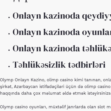
Onlayn kazinoda qeydi
Onlayn kazinoda oyunla
Onlayn kazinoda təhlükə
Təhlükəsizlik tədbirləri
Olymp Onlayn Kazino, olimp casino kimi tanınan, onla
şirkət, Azərbaycan istifadəçiləri üçün də olimp casino
haqqında daha çox məlumat əldə etmək istəyirsinizs
Olymp casino oyunları, müxtəlif janrlarda olan slot ma