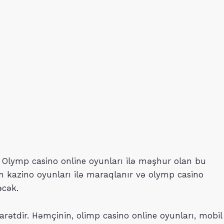
. Olymp casino online oyunları ilə məşhur olan bu
ayn kazino oyunları ilə maraqlanır və olymp casino
əcək.
arətdir. Həmçinin, olimp casino online oyunları, mobil