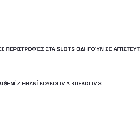
ΈΣ ΠΕΡΙΣΤΡΟΦΈΣ ΣΤΑ SLOTS ΟΔΗΓΟΎΝ ΣΕ ΑΠΊΣΤΕΥΤ
UŠENÍ Z HRANÍ KDYKOLIV A KDEKOLIV S