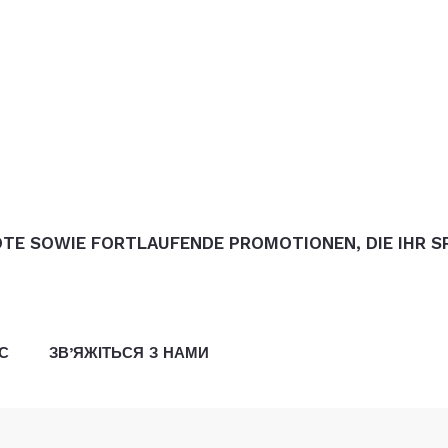
E SOWIE FORTLAUFENDE PROMOTIONEN, DIE IHR SP
С
ЗВ’ЯЖІТЬСЯ З НАМИ