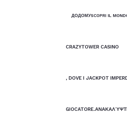
Перейти
до
ДОДОМУSCOPRI IL MONDO
вмісту
CRAZYTOWER CASINO
, DOVE I JACKPOT IMPER
GIOCATORE.ΑΝΑΚΑΛΎΨΤΕ