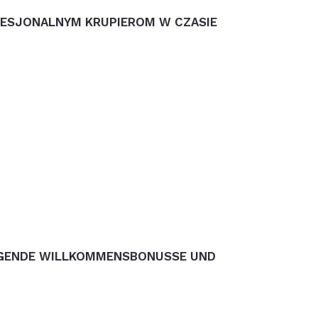
FESJONALNYM KRUPIEROM W CZASIE
REGENDE WILLKOMMENSBONUSSE UND