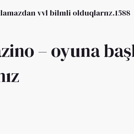
amazdan vvl bilmli olduqlarnz.1588
e
zino – oyuna baş
nız