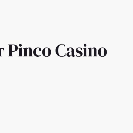
 Pinco Casino