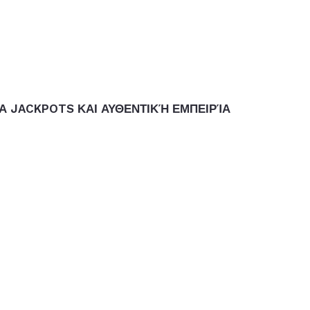
Α JACKPOTS ΚΑΙ ΑΥΘΕΝΤΙΚΉ ΕΜΠΕΙΡΊΑ