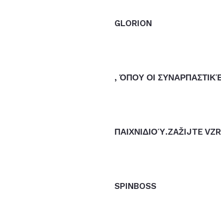
GLORION
, ΌΠΟΥ ΟΙ ΣΥΝΑΡΠΑΣΤΙΚ
ΠΑΙΧΝΙΔΙΟΎ.ZAŽIJTE VZR
SPINBOSS