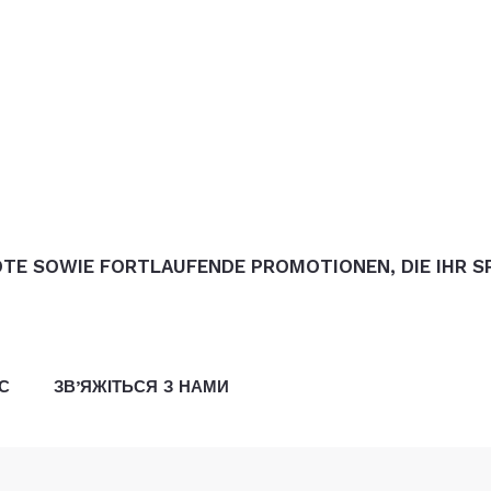
E SOWIE FORTLAUFENDE PROMOTIONEN, DIE IHR SP
С
ЗВ’ЯЖІТЬСЯ З НАМИ