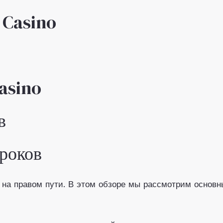
o Casino
Casino
в
роков
 на правом пути. В этом обзоре мы рассмотрим основн