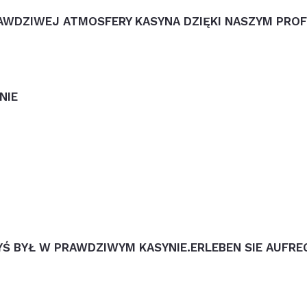
WDZIWEJ ATMOSFERY KASYNA DZIĘKI NASZYM PRO
NIE
BYŚ BYŁ W PRAWDZIWYM KASYNIE.ERLEBEN SIE AUF