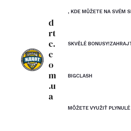
, KDE MŮŽETE NA SVÉM S
d
rt
c.
SKVĚLÉ BONUSY!ZAHRAJT
c
o
m
BIGCLASH
.u
a
MÔŽETE VYUŽIŤ PLYNULÉ