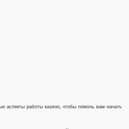
ые аспекты работы казино, чтобы помочь вам начать