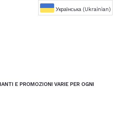
Українська (Ukrainian)
MANTI E PROMOZIONI VARIE PER OGNI