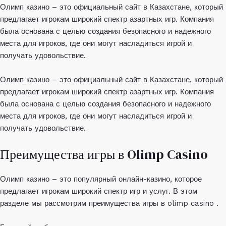
Олимп казино – это официальный сайт в Казахстане, который
предлагает игрокам широкий спектр азартных игр. Компания
была основана с целью создания безопасного и надежного
места для игроков, где они могут насладиться игрой и
получать удовольствие.
Олимп казино – это официальный сайт в Казахстане, который
предлагает игрокам широкий спектр азартных игр. Компания
была основана с целью создания безопасного и надежного
места для игроков, где они могут насладиться игрой и
получать удовольствие.
Преимущества игры в Olimp Casino
Олимп казино – это популярный онлайн-казино, которое
предлагает игрокам широкий спектр игр и услуг. В этом
разделе мы рассмотрим преимущества игры в
olimp casino
.