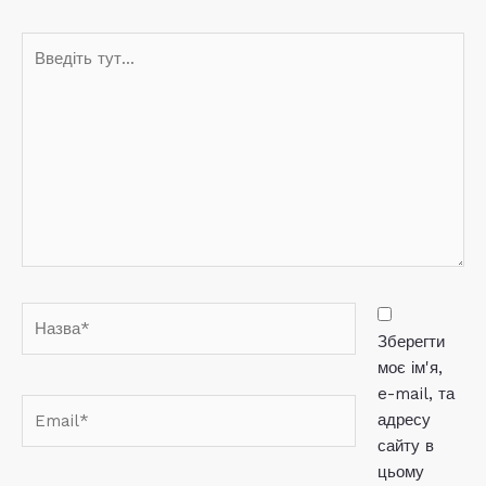
Введіть
тут...
Назва*
Зберегти
моє ім'я,
e-mail, та
Email*
адресу
сайту в
цьому