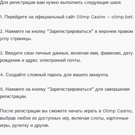
Для регистрации вам нужно выполнить следующие шаги:
1. Перейдите на официальный сайт Olimp Casino – olimp.bet.
2. Нажмите на кнопку “Зарегистрироваться” в верхнем правом
углу страницы.
3. Введите свои личные данные, включая имя, фамилию, дату
рождения и адрес электронной почты.
4. Создайте сложный пароль для вашего аккаунта.
5. Нажмите на кнопку “Зарегистрироваться” для завершения
регистрации.
После регистрации вы сможете начать играть в Olimp Casino,
выбрав любое из доступных игр, включая слоты, карточные
игры, рулетку и другие.