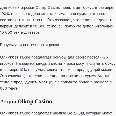
Для новых игроков Olimp Casino предлагает бонус в размере
100% от первого депозита, максимальная сумма которого
составляет 10 000 тенге. Это означает, что если вы сделаете
первый депозит в 10 000 тенге, вы получите дополнительные
10 000 тенге для игры.
Бонусы для постоянных игроков
Олимпбет также предлагает бонусы для своих постоянных
игроков. Например, каждый месяц игроки могут получать бонус
в размере 10% от суммы своих ставок за предыдущий месяц.
Это означает, что если вы сделали ставки на сумму 50 000
тенге в предыдущем месяце, вы получите бонус в размере 5
000 тенге.
Акции Olimp Casino
Олимпбет также предлагает различные акции, которые могут