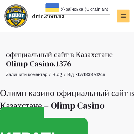
Перейти
Українська (Ukrainian)
до
drtc.com.ua
вмісту
MAI
ME
официальный сайт в Казахстане
Olimp Casino.1376
Залишити коментар
/
Blog
/ Від
xtw18387d2ce
Олимп казино официальный сайт в
Казахстане – Olimp Casino