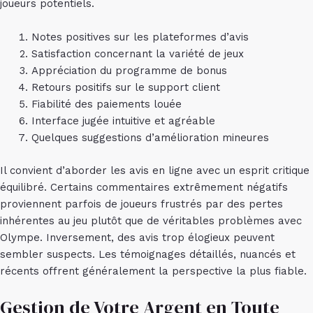
joueurs potentiels.
Notes positives sur les plateformes d’avis
Satisfaction concernant la variété de jeux
Appréciation du programme de bonus
Retours positifs sur le support client
Fiabilité des paiements louée
Interface jugée intuitive et agréable
Quelques suggestions d’amélioration mineures
Il convient d’aborder les avis en ligne avec un esprit critique
équilibré. Certains commentaires extrêmement négatifs
proviennent parfois de joueurs frustrés par des pertes
inhérentes au jeu plutôt que de véritables problèmes avec
Olympe. Inversement, des avis trop élogieux peuvent
sembler suspects. Les témoignages détaillés, nuancés et
récents offrent généralement la perspective la plus fiable.
Gestion de Votre Argent en Toute