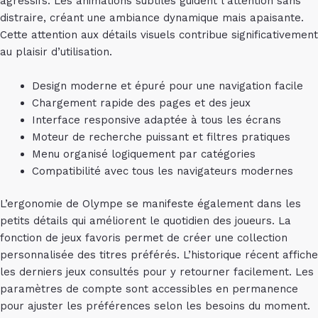
agressifs. Les animations subtiles guident l’attention sans
distraire, créant une ambiance dynamique mais apaisante.
Cette attention aux détails visuels contribue significativement
au plaisir d’utilisation.
Design moderne et épuré pour une navigation facile
Chargement rapide des pages et des jeux
Interface responsive adaptée à tous les écrans
Moteur de recherche puissant et filtres pratiques
Menu organisé logiquement par catégories
Compatibilité avec tous les navigateurs modernes
L’ergonomie de Olympe se manifeste également dans les
petits détails qui améliorent le quotidien des joueurs. La
fonction de jeux favoris permet de créer une collection
personnalisée des titres préférés. L’historique récent affiche
les derniers jeux consultés pour y retourner facilement. Les
paramètres de compte sont accessibles en permanence
pour ajuster les préférences selon les besoins du moment.