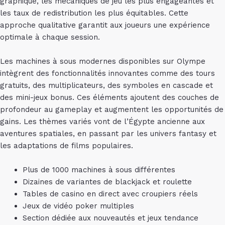
graphique, les mécaniques de jeu les plus engageantes et
les taux de redistribution les plus équitables. Cette
approche qualitative garantit aux joueurs une expérience
optimale à chaque session.
Les machines à sous modernes disponibles sur Olympe
intègrent des fonctionnalités innovantes comme des tours
gratuits, des multiplicateurs, des symboles en cascade et
des mini-jeux bonus. Ces éléments ajoutent des couches de
profondeur au gameplay et augmentent les opportunités de
gains. Les thèmes variés vont de l’Égypte ancienne aux
aventures spatiales, en passant par les univers fantasy et
les adaptations de films populaires.
Plus de 1000 machines à sous différentes
Dizaines de variantes de blackjack et roulette
Tables de casino en direct avec croupiers réels
Jeux de vidéo poker multiples
Section dédiée aux nouveautés et jeux tendance