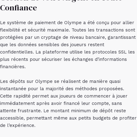
Confiance
Le système de paiement de Olympe a été conçu pour allier
flexibilité et sécurité maximale. Toutes les transactions sont
protégées par un cryptage de niveau bancaire, garantissant
que les données sensibles des joueurs restent
confidentielles. La plateforme utilise les protocoles SSL les
plus récents pour sécuriser les échanges d’informations
financières.
Les dépôts sur Olympe se réalisent de manière quasi
instantanée pour la majorité des méthodes proposées.
Cette rapidité permet aux joueurs de commencer à jouer
immédiatement après avoir financé leur compte, sans
attente frustrante. Le montant minimum de dépôt reste
accessible, permettant même aux petits budgets de profiter
de l’expérience.