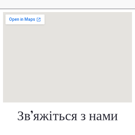
Зв’яжіться з нами