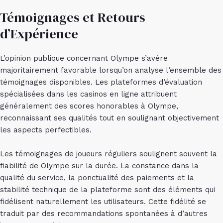
Témoignages et Retours
d’Expérience
L’opinion publique concernant Olympe s’avère
majoritairement favorable lorsqu’on analyse l’ensemble des
témoignages disponibles. Les plateformes d’évaluation
spécialisées dans les casinos en ligne attribuent
généralement des scores honorables à Olympe,
reconnaissant ses qualités tout en soulignant objectivement
les aspects perfectibles.
Les témoignages de joueurs réguliers soulignent souvent la
fiabilité de Olympe sur la durée. La constance dans la
qualité du service, la ponctualité des paiements et la
stabilité technique de la plateforme sont des éléments qui
fidélisent naturellement les utilisateurs. Cette fidélité se
traduit par des recommandations spontanées à d’autres