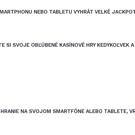
MARTPHONU NEBO TABLETU VYHRÁT VELKÉ JACKPOTY,
E SI SVOJE OBĽÚBENÉ KASÍNOVÉ HRY KEDYKOĽVEK A
 HRANIE NA SVOJOM SMARTFÓNE ALEBO TABLETE, VR