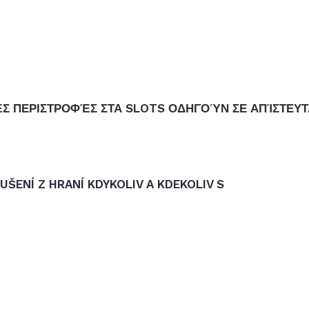
ΈΣ ΠΕΡΙΣΤΡΟΦΈΣ ΣΤΑ SLOTS ΟΔΗΓΟΎΝ ΣΕ ΑΠΊΣΤΕΥΤ
UŠENÍ Z HRANÍ KDYKOLIV A KDEKOLIV S