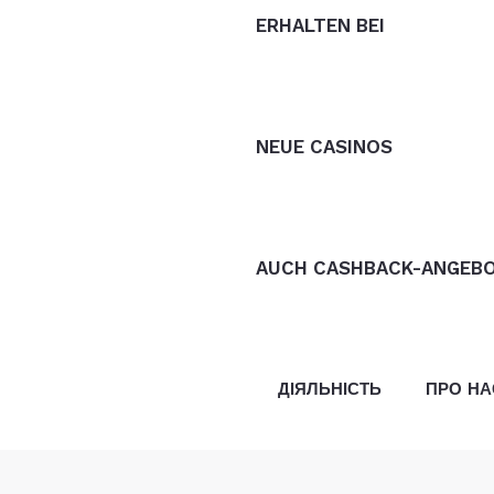
ERHALTEN BEI
NEUE CASINOS
AUCH CASHBACK-ANGEBOT
ДІЯЛЬНІСТЬ
ПРО НА