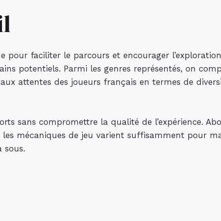
il
ue pour faciliter le parcours et encourager l’exploratio
gains potentiels. Parmi les genres représentés, on co
 aux attentes des joueurs français en termes de divers
orts sans compromettre la qualité de l’expérience. Abo
 les mécaniques de jeu varient suffisamment pour maint
à sous.