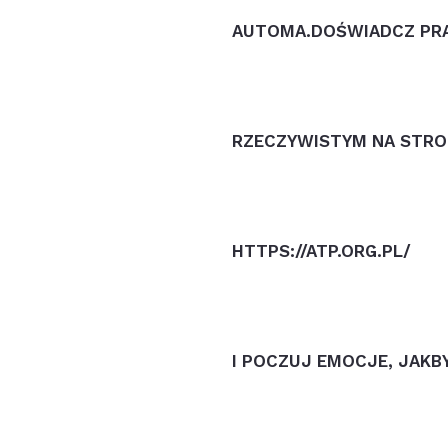
AUTOMA.DOŚWIADCZ PRA
RZECZYWISTYM NA STRO
HTTPS://ATP.ORG.PL/
I POCZUJ EMOCJE, JAK