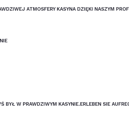
WDZIWEJ ATMOSFERY KASYNA DZIĘKI NASZYM PRO
NIE
BYŚ BYŁ W PRAWDZIWYM KASYNIE.ERLEBEN SIE AUF