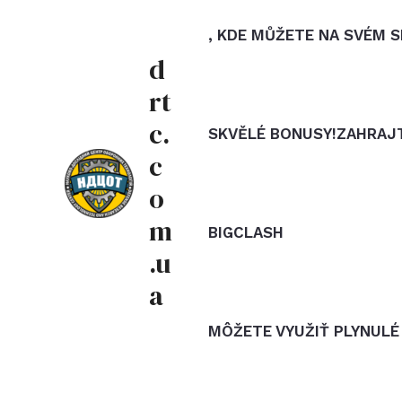
, KDE MŮŽETE NA SVÉM S
d
rt
c.
SKVĚLÉ BONUSY!ZAHRAJT
c
o
m
BIGCLASH
.u
a
MÔŽETE VYUŽIŤ PLYNULÉ