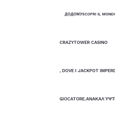
Перейти
до
ДОДОМУSCOPRI IL MONDO
вмісту
CRAZYTOWER CASINO
, DOVE I JACKPOT IMPER
GIOCATORE.ΑΝΑΚΑΛΎΨΤΕ