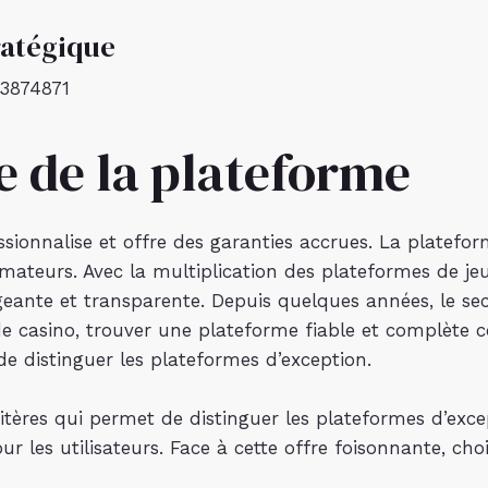
ratégique
3874871
e de la plateforme
sionnalise et offre des garanties accrues. La platefor
teurs. Avec la multiplication des plateformes de jeu, 
eante et transparente. Depuis quelques années, le sec
de casino, trouver une plateforme fiable et complète c
de distinguer les plateformes d’exception.
tères qui permet de distinguer les plateformes d’except
ur les utilisateurs. Face à cette offre foisonnante, cho