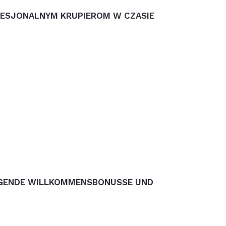
FESJONALNYM KRUPIEROM W CZASIE
REGENDE WILLKOMMENSBONUSSE UND