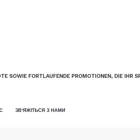
E SOWIE FORTLAUFENDE PROMOTIONEN, DIE IHR SP
С
ЗВ’ЯЖІТЬСЯ З НАМИ