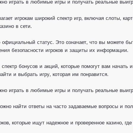
ожно играть в любимые игры и получать реальные выиг
гает игрокам широкий спектр игр, включая слоты, карт
зино в сети.
 официальный статус. Это означает, что вы можете бы
ения безопасности игроков и защиты их информации.
 спектр бонусов и акций, которые помогут вам начать 
айти и выбрать игру, которая им понравится.
ожно играть в любимые игры и получать реальные выиг
е можно найти ответы на часто задаваемые вопросы и п
оков, которые ищут надежное и проверенное казино, гд