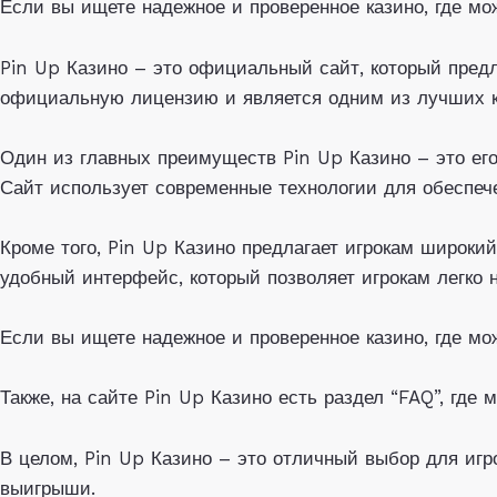
Если вы ищете надежное и проверенное казино, где м
Pin Up Казино – это официальный сайт, который предла
официальную лицензию и является одним из лучших ка
Один из главных преимуществ Pin Up Казино – это его
Сайт использует современные технологии для обеспеч
Кроме того, Pin Up Казино предлагает игрокам широкий
удобный интерфейс, который позволяет игрокам легко н
Если вы ищете надежное и проверенное казино, где м
Также, на сайте Pin Up Казино есть раздел “FAQ”, гд
В целом, Pin Up Казино – это отличный выбор для игр
выигрыши.