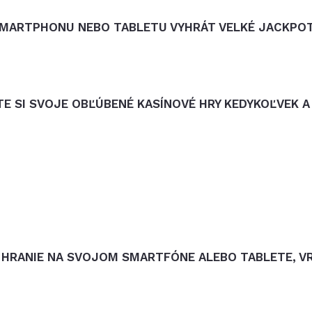
MARTPHONU NEBO TABLETU VYHRÁT VELKÉ JACKPOTY,
E SI SVOJE OBĽÚBENÉ KASÍNOVÉ HRY KEDYKOĽVEK A
 HRANIE NA SVOJOM SMARTFÓNE ALEBO TABLETE, VR