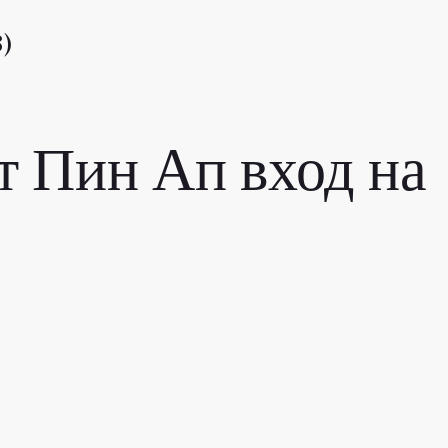
3)
т Пин Ап вход на