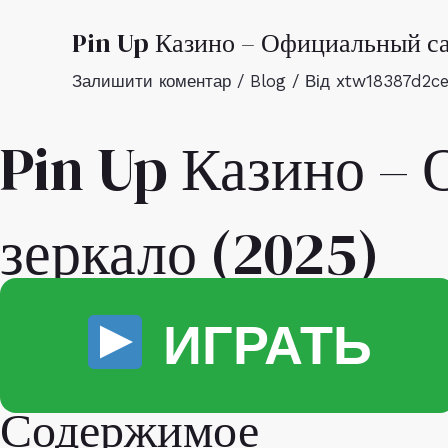
Pin Up Казино – Официальный са
Залишити коментар
/
Blog
/ Від
xtw18387d2c
Pin Up Казино –
зеркало (2025)
ИГРАТЬ
Содержимое