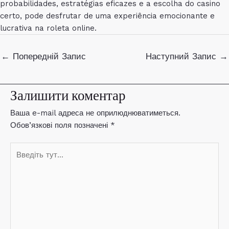
probabilidades, estratégias eficazes e a escolha do casino
certo, pode desfrutar de uma experiência emocionante e
lucrativa na roleta online.
Навігація
←
Попередній Запис
Наступний Запис
→
по
запису
Залишити коментар
Ваша e-mail адреса не оприлюднюватиметься.
Обов’язкові поля позначені
*
Введіть
тут...