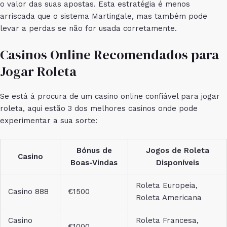
o valor das suas apostas. Esta estratégia é menos
arriscada que o sistema Martingale, mas também pode
levar a perdas se não for usada corretamente.
Casinos Online Recomendados para
Jogar Roleta
Se está à procura de um casino online confiável para jogar
roleta, aqui estão 3 dos melhores casinos onde pode
experimentar a sua sorte:
Bónus de
Jogos de Roleta
Casino
Boas-Vindas
Disponíveis
Roleta Europeia,
Casino 888
€1500
Roleta Americana
Casino
Roleta Francesa,
€1000