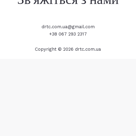
drtc.com.ua@gmail.com
+38 067 293 2317
Copyright © 2026 drtc.com.ua