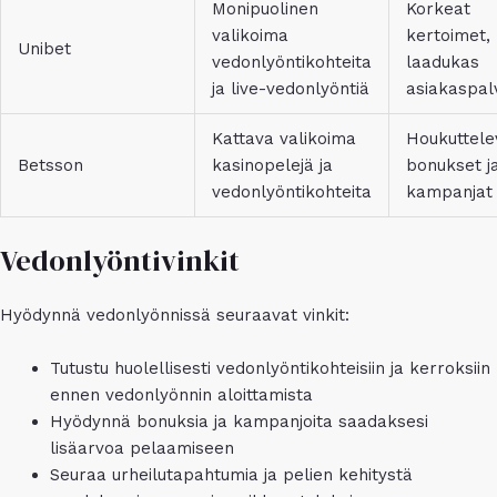
Monipuolinen
Korkeat
valikoima
kertoimet,
Unibet
vedonlyöntikohteita
laadukas
ja live-vedonlyöntiä
asiakaspal
Kattava valikoima
Houkuttele
Betsson
kasinopelejä ja
bonukset j
vedonlyöntikohteita
kampanjat
Vedonlyöntivinkit
Hyödynnä vedonlyönnissä seuraavat vinkit:
Tutustu huolellisesti vedonlyöntikohteisiin ja kerroksiin
ennen vedonlyönnin aloittamista
Hyödynnä bonuksia ja kampanjoita saadaksesi
lisäarvoa pelaamiseen
Seuraa urheilutapahtumia ja pelien kehitystä