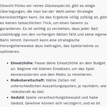
Obwohl Plinko ein reines Glücksspiel ist, gibt es einige
Überlegungen, die man bei der Wahl seiner Strategie
berücksichtigen kann. Da das Ergebnis völlig zufällig ist, gibt
es keinen tatsächlichen Trick, um einen Gewinn zu
garantieren. Es ist wichtig zu verstehen, dass jeder Ball
unabhängig von den vorherigen Bällen fällt und seine eigene
Bahn nimmt. Dennoch kann eine strategische
Herangehensweise dazu beitragen, das Spielerlebnis zu
optimieren.
Einsatzhöhe:
Passe deine Einsatzhöhe an dein Budget
an. Beginne mit kleinen Einsätzen, um das Spiel
kennenzulernen und dein Risiko zu minimieren.
Risikobereitschaft:
Wähle Zellen mit
unterschiedlichen Auszahlungsquoten, je nachdem, wie
risikobereit du bist.
Geduld:
Spiele verantwortungsbewusst und habe
Geduld. Gewinne können sich verzögern, und es ist