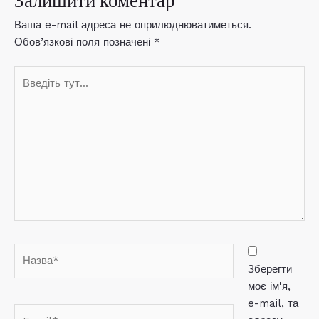
Залишити коментар
Ваша e-mail адреса не оприлюднюватиметься.
Обов’язкові поля позначені
*
Введіть
тут...
Назва*
Зберегти
моє ім'я,
e-mail, та
Email*