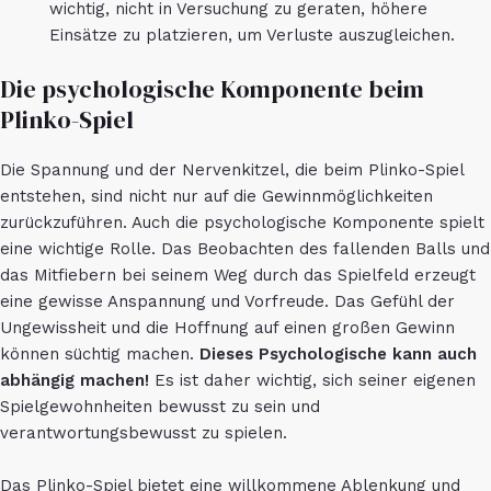
wichtig, nicht in Versuchung zu geraten, höhere
Einsätze zu platzieren, um Verluste auszugleichen.
Die psychologische Komponente beim
Plinko-Spiel
Die Spannung und der Nervenkitzel, die beim Plinko-Spiel
entstehen, sind nicht nur auf die Gewinnmöglichkeiten
zurückzuführen. Auch die psychologische Komponente spielt
eine wichtige Rolle. Das Beobachten des fallenden Balls und
das Mitfiebern bei seinem Weg durch das Spielfeld erzeugt
eine gewisse Anspannung und Vorfreude. Das Gefühl der
Ungewissheit und die Hoffnung auf einen großen Gewinn
können süchtig machen.
Dieses Psychologische kann auch
abhängig machen!
Es ist daher wichtig, sich seiner eigenen
Spielgewohnheiten bewusst zu sein und
verantwortungsbewusst zu spielen.
Das Plinko-Spiel bietet eine willkommene Ablenkung und