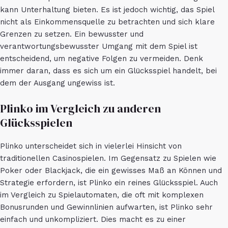
kann Unterhaltung bieten. Es ist jedoch wichtig, das Spiel
nicht als Einkommensquelle zu betrachten und sich klare
Grenzen zu setzen. Ein bewusster und
verantwortungsbewusster Umgang mit dem Spiel ist
entscheidend, um negative Folgen zu vermeiden. Denk
immer daran, dass es sich um ein Glücksspiel handelt, bei
dem der Ausgang ungewiss ist.
Plinko im Vergleich zu anderen
Glücksspielen
Plinko unterscheidet sich in vielerlei Hinsicht von
traditionellen Casinospielen. Im Gegensatz zu Spielen wie
Poker oder Blackjack, die ein gewisses Maß an Können und
Strategie erfordern, ist Plinko ein reines Glücksspiel. Auch
im Vergleich zu Spielautomaten, die oft mit komplexen
Bonusrunden und Gewinnlinien aufwarten, ist Plinko sehr
einfach und unkompliziert. Dies macht es zu einer