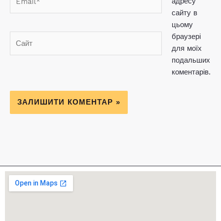
адресу
сайту в
цьому
браузері
Сайт
для моїх
подальших
коментарів.